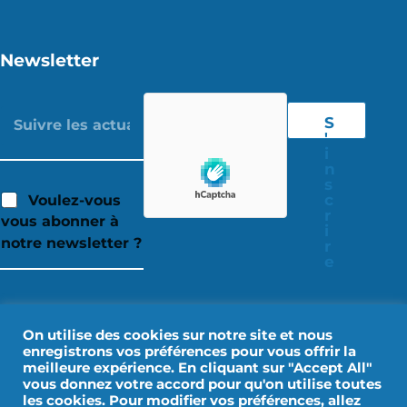
Newsletter
S
'
i
n
s
c
Voulez-vous
r
vous abonner à
i
notre newsletter ?
r
e
On utilise des cookies sur notre site et nous
enregistrons vos préférences pour vous offrir la
meilleure expérience. En cliquant sur "Accept All"
vous donnez votre accord pour qu'on utilise toutes
les cookies. Pour modifier vos préférences, allez