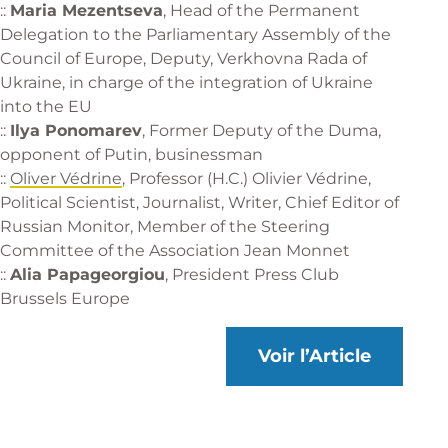
::
Maria Mezentseva
, Head of the Permanent
Delegation to the Parliamentary Assembly of the
Council of Europe, Deputy, Verkhovna Rada of
Ukraine, in charge of the integration of Ukraine
into the EU
::
Ilya Ponomarev
, Former Deputy of the Duma,
opponent of Putin, businessman
::
Oliver Védrine
, Professor (H.C.) Olivier Védrine,
Political Scientist, Journalist, Writer, Chief Editor of
Russian Monitor, Member of the Steering
Committee of the Association Jean Monnet
::
Alia Papageorgiou
, President
Press Club
Brussels Europe
Voir l’Article