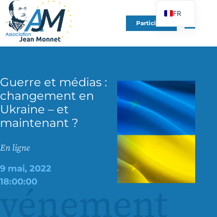
FR
Participer
EN
DE
ES
IT
Guerre et médias :
changement en
PT
Ukraine – et
PL
maintenant ?
UK
En ligne
9 mai, 2022
18:00:00
événement