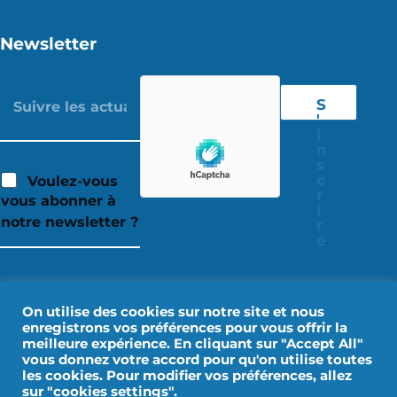
Newsletter
S
'
i
n
s
c
Voulez-vous
r
vous abonner à
i
notre newsletter ?
r
e
On utilise des cookies sur notre site et nous
enregistrons vos préférences pour vous offrir la
meilleure expérience. En cliquant sur "Accept All"
vous donnez votre accord pour qu'on utilise toutes
les cookies. Pour modifier vos préférences, allez
sur "cookies settings".