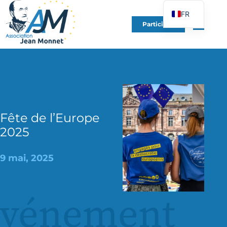
FR
Participer
EN
DE
ES
IT
PT
PL
Fête de l’Europe
2025
UK
9 mai, 2025
événement