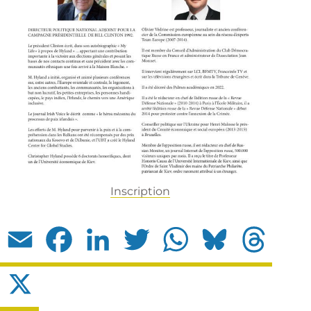
Inscription
Email
Facebook
LinkedIn
Twitter
WhatsApp
Bluesky
Threads
X