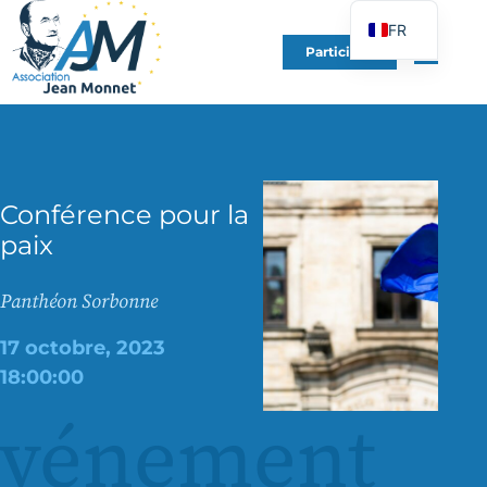
FR
Participer
EN
DE
ES
IT
Conférence pour la
PT
paix
PL
UK
Panthéon Sorbonne
17 octobre, 2023
18:00:00
événement