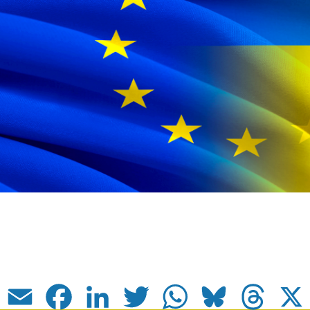
Email
Facebook
LinkedIn
Twitter
WhatsApp
Bluesky
Thread