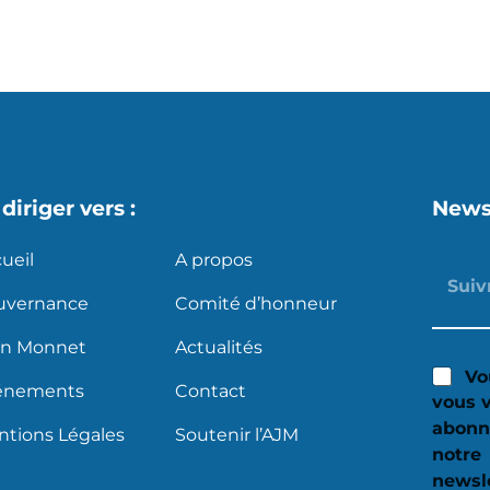
diriger vers :
News
ueil
A propos
uvernance
Comité d’honneur
an Monnet
Actualités
Vo
énements
Contact
vous 
abonn
tions Légales
Soutenir l’AJM
notre
newsle