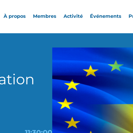
À propos
Membres
Activité
Événements
P
uation
11:30:00