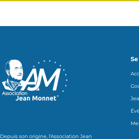
Se 
Acc
Go
Je
Év
Men
Depuis son origine, l’Association Jean