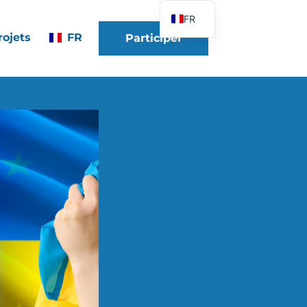
FR
rojets
FR
Participer
EN
DE
ES
IT
PT
PL
UK