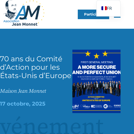
FR
Participer
EN
DE
ES
IT
70 ans du Comité
PT
d’Action pour les
PL
États-Unis d’Europe
UK
Maison Jean Monnet
17 octobre, 2025
événement