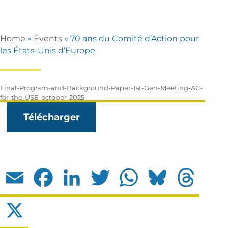
Home
»
Events
»
70 ans du Comité d’Action pour
les États-Unis d’Europe
Final-Program-and-Background-Paper-1st-Gen-Meeting-AC-
for-the-USE-october-2025
Télécharger
Email
Facebook
LinkedIn
Twitter
WhatsApp
Bluesky
Threads
X