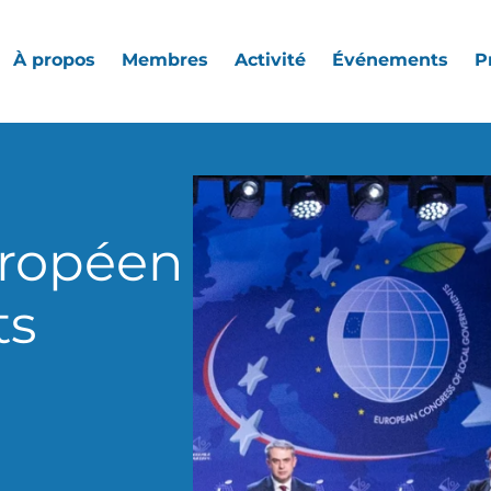
À propos
Membres
Activité
Événements
P
ropéen
ts