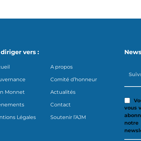
diriger vers :
News
ueil
A propos
uvernance
Comité d’honneur
an Monnet
Actualités
Vo
énements
Contact
vous 
abonn
tions Légales
Soutenir l’AJM
notre
newsle