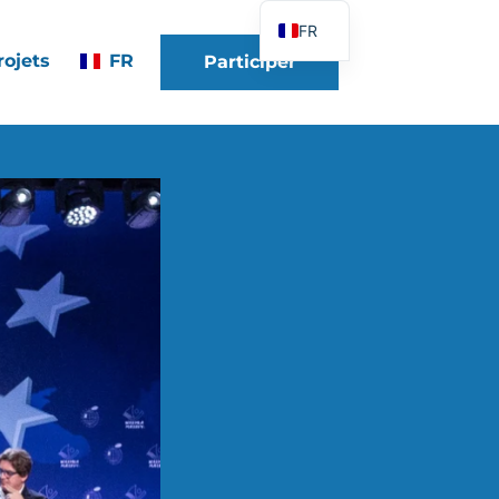
FR
rojets
FR
Participer
EN
DE
ES
IT
PT
PL
UK