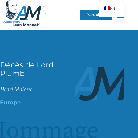
FR
Participer
EN
DE
ES
IT
PT
Décès de Lord
PL
Plumb
UK
Henri Malosse
Europe
Hommage