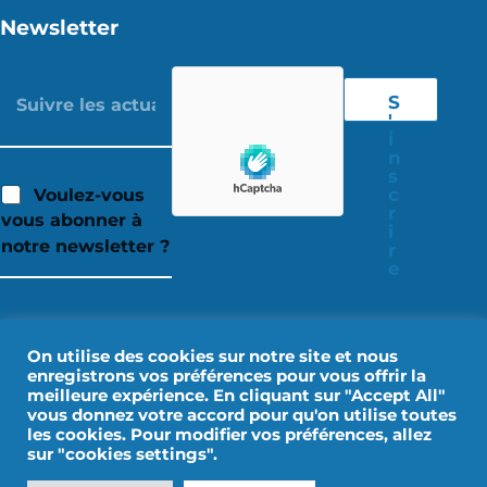
Newsletter
S
'
i
n
s
c
Voulez-vous
r
vous abonner à
i
notre newsletter ?
r
e
On utilise des cookies sur notre site et nous
enregistrons vos préférences pour vous offrir la
meilleure expérience. En cliquant sur "Accept All"
vous donnez votre accord pour qu'on utilise toutes
les cookies. Pour modifier vos préférences, allez
sur "cookies settings".
Mentions Légales