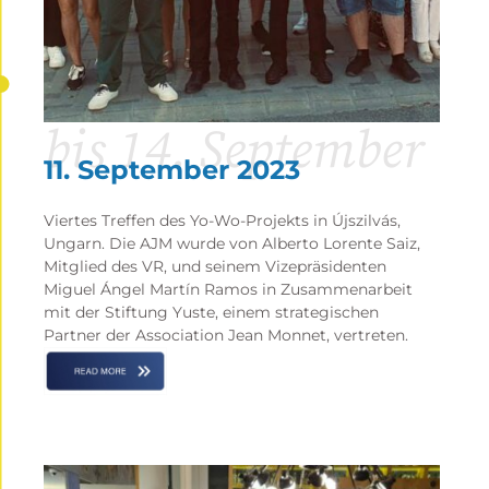
bis 14. September
11. September 2023
Viertes Treffen des Yo-Wo-Projekts in Újszilvás,
Ungarn. Die AJM wurde von Alberto Lorente Saiz,
Mitglied des VR, und seinem Vizepräsidenten
Miguel Ángel Martín Ramos in Zusammenarbeit
mit der Stiftung Yuste, einem strategischen
Partner der Association Jean Monnet, vertreten.