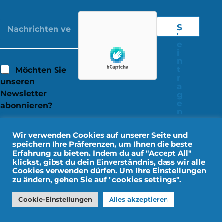
S
'
e
i
n
t
Möchten Sie
r
unseren
a
Newsletter
g
e
abonnieren?
n
Wir verwenden Cookies auf unserer Seite und
speichern Ihre Präferenzen, um Ihnen die beste
Erfahrung zu bieten. Indem du auf "Accept All"
klickst, gibst du dein Einverständnis, dass wir alle
Cookies verwenden dürfen. Um Ihre Einstellungen
zu ändern, gehen Sie auf "cookies settings".
Cookie-Einstellungen
Alles akzeptieren
Rechtliche Hinweise
Persönliche Daten