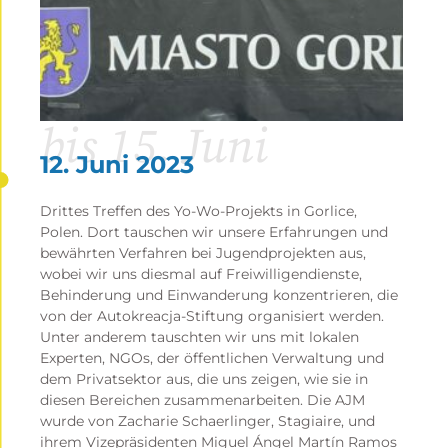
Bürger, Gleichheit, Rechte und Werte
bis 15. Juni
Europäisches Projekt
12. Juni 2023
Drittes Treffen des Yo-Wo-Projekts in Gorlice,
Polen. Dort tauschen wir unsere Erfahrungen und
bewährten Verfahren bei Jugendprojekten aus,
wobei wir uns diesmal auf Freiwilligendienste,
Behinderung und Einwanderung konzentrieren, die
von der Autokreacja-Stiftung organisiert werden.
Unter anderem tauschten wir uns mit lokalen
Experten, NGOs, der öffentlichen Verwaltung und
dem Privatsektor aus, die uns zeigen, wie sie in
diesen Bereichen zusammenarbeiten. Die AJM
wurde von Zacharie Schaerlinger, Stagiaire, und
ihrem Vizepräsidenten Miguel Ángel Martín Ramos