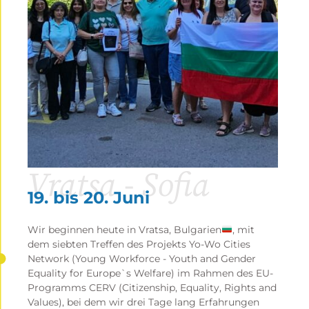
Vratsa - Sofia
19. bis 20. Juni
Wir beginnen heute in Vratsa, Bulgarien
, mit
dem siebten Treffen des Projekts Yo-Wo Cities
Network (Young Workforce - Youth and Gender
Equality for Europe`s Welfare) im Rahmen des EU-
Programms CERV (Citizenship, Equality, Rights and
Values), bei dem wir drei Tage lang Erfahrungen