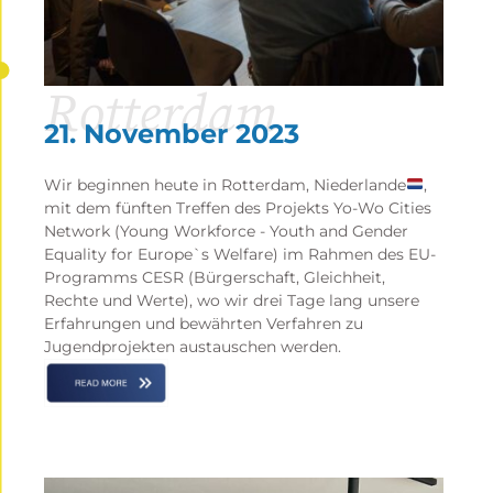
Rotterdam
21. November 2023
Wir beginnen heute in Rotterdam, Niederlande
,
mit dem fünften Treffen des Projekts Yo-Wo Cities
Network (Young Workforce - Youth and Gender
Equality for Europe`s Welfare) im Rahmen des EU-
Programms CESR (Bürgerschaft, Gleichheit,
Rechte und Werte), wo wir drei Tage lang unsere
Erfahrungen und bewährten Verfahren zu
Jugendprojekten austauschen werden.