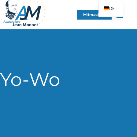
DE
Mitmachen
FR
EN
ES
IT
PT
PL
Yo-Wo
UK