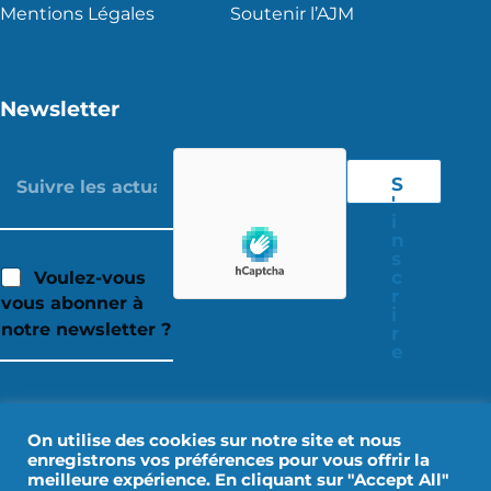
Mentions Légales
Soutenir l’AJM
Newsletter
S
'
i
n
s
c
Voulez-vous
r
vous abonner à
i
notre newsletter ?
r
e
On utilise des cookies sur notre site et nous
enregistrons vos préférences pour vous offrir la
meilleure expérience. En cliquant sur "Accept All"