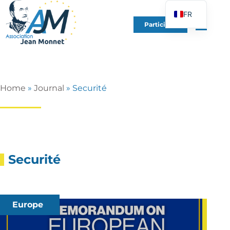
FR
Participer
EN
DE
ES
IT
Home
»
Journal
»
Securité
PT
PL
UK
Securité
Europe