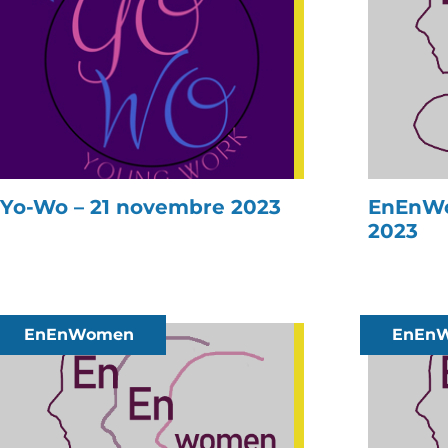
Yo-Wo – 21 novembre 2023
EnEnWo
2023
EnEnWomen
EnEn