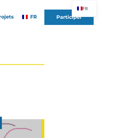
FR
rojets
FR
Participer
EN
DE
ES
IT
PT
PL
UK