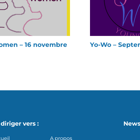
men – 16 novembre
Yo-Wo – Septe
diriger vers :
News
ueil
A propos