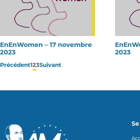
EnEnWomen – 17 novembre
EnEnWo
2023
2023
Pagination
Précédent
1
2
3
Suivant
des
publications
Se 
Acc