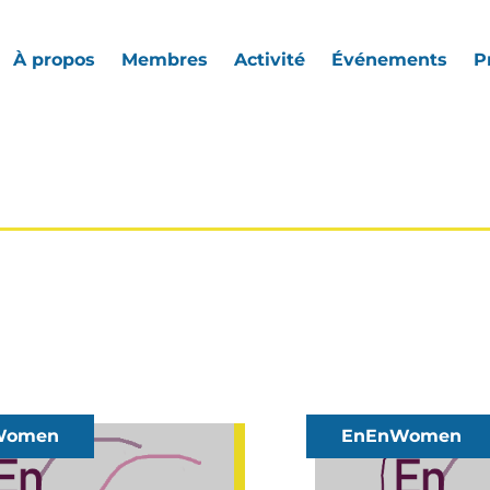
À propos
Membres
Activité
Événements
P
Women
EnEnWomen