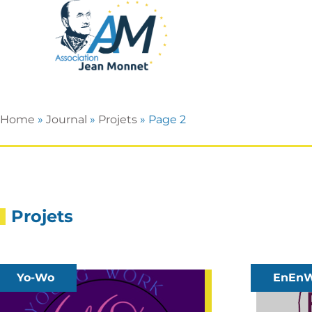
Home
»
Journal
»
Projets
»
Page 2
Projets
Yo-Wo
EnEn