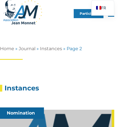
FR
Participer
EN
DE
ES
IT
Home
»
Journal
»
Instances
»
Page 2
PT
PL
UK
Instances
Nomination