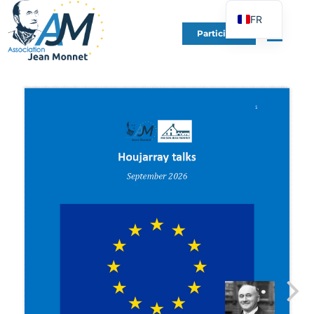
FR
Participer
EN
DE
ES
IT
PT
PL
UK