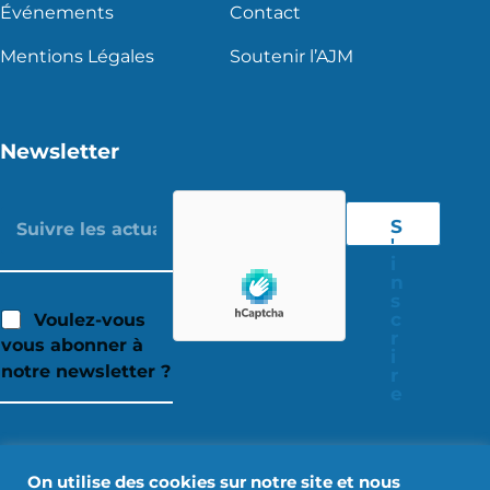
Événements
Contact
Mentions Légales
Soutenir l’AJM
Newsletter
S
'
i
n
s
c
Voulez-vous
r
vous abonner à
i
notre newsletter ?
r
e
On utilise des cookies sur notre site et nous