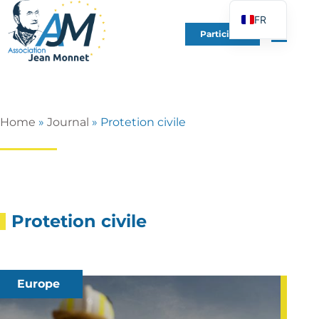
FR
Participer
EN
DE
ES
IT
Home
»
Journal
»
Protetion civile
PT
PL
UK
Protetion civile
Europe