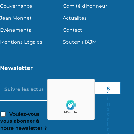
Gouvernance
Comité d’honneur
Jean Monnet
Actualités
Événements
Contact
Mentions Légales
Soutenir l’AJM
Newsletter
S
'
i
n
s
c
Voulez-vous
r
vous abonner à
i
notre newsletter ?
r