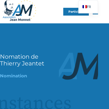
FR
Participer
EN
DE
ES
IT
PT
PL
Nomation de
Thierry Jeantet
UK
Nomination
nstances