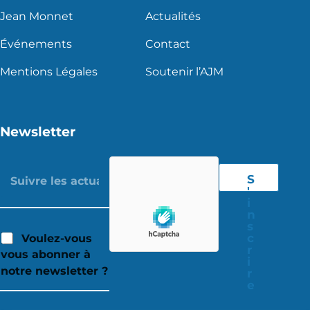
Jean Monnet
Actualités
Événements
Contact
Mentions Légales
Soutenir l’AJM
Newsletter
S
'
i
n
s
c
Voulez-vous
r
vous abonner à
i
notre newsletter ?
r
e