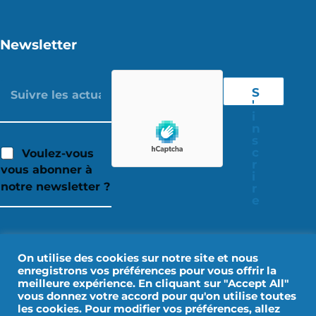
Newsletter
S
'
i
n
s
c
Voulez-vous
r
vous abonner à
i
notre newsletter ?
r
e
On utilise des cookies sur notre site et nous
enregistrons vos préférences pour vous offrir la
meilleure expérience. En cliquant sur "Accept All"
vous donnez votre accord pour qu'on utilise toutes
les cookies. Pour modifier vos préférences, allez