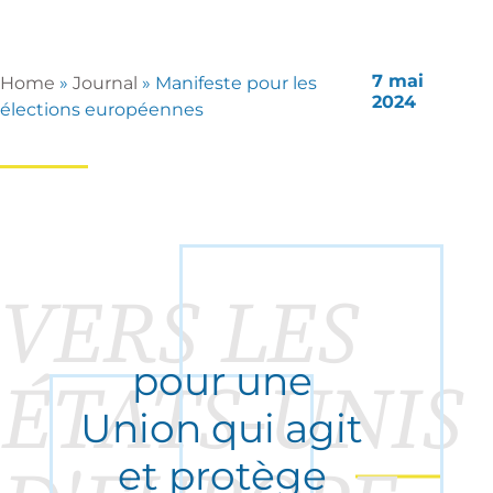
7 mai
Home
»
Journal
»
Manifeste pour les
2024
élections européennes
VERS LES
pour une
ÉTATS-UNIS
Union qui agit
et protège