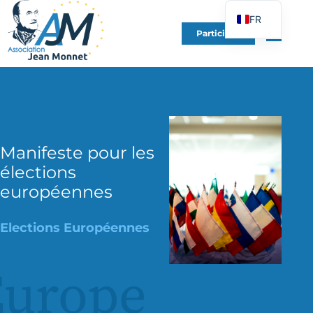
FR
Participer
EN
DE
ES
IT
PT
Manifeste pour les
PL
élections
UK
européennes
Elections Européennes
Europe