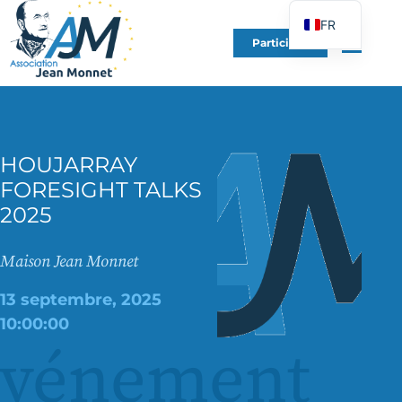
FR
Participer
EN
DE
ES
IT
HOUJARRAY
PT
FORESIGHT TALKS
PL
2025
UK
Maison Jean Monnet
13 septembre, 2025
10:00:00
événement