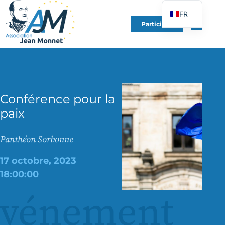
FR
Participer
EN
DE
ES
IT
Conférence pour la
PT
paix
PL
UK
Panthéon Sorbonne
17 octobre, 2023
18:00:00
événement