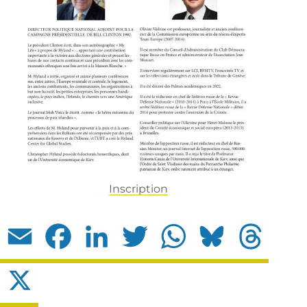
Inscription
Email
Facebook
LinkedIn
Twitter
WhatsApp
Bluesky
Threads
X