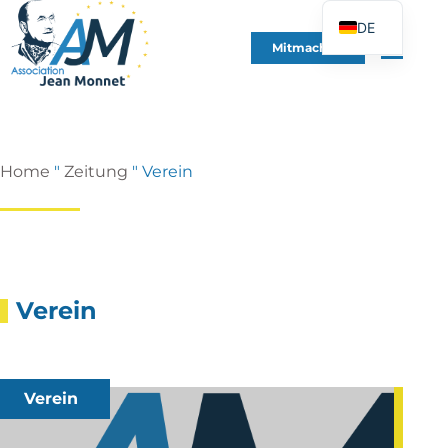
DE
Mitmachen
FR
EN
ES
IT
Home
"
Zeitung
"
Verein
PT
PL
UK
Verein
Verein