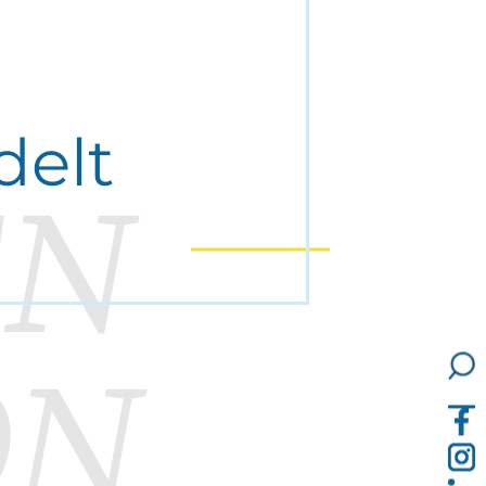
delt
EN
ON