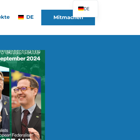
DE
ekte
DE
Mitmachen
FR
EN
ES
IT
PT
PL
UK