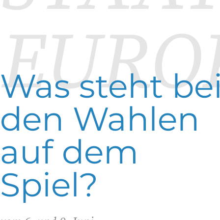
EURO
Was steht be
den Wahlen
auf dem
Spiel?