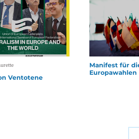
Manifest für di
aurette
Europawahlen
on Ventotene