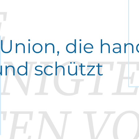
E
 Union, die han
INIGT
und schützt
TEN V