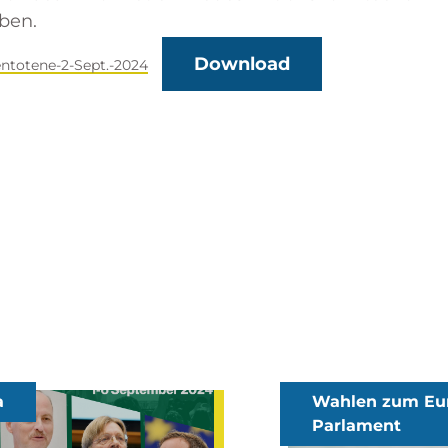
ben.
Download
ntotene-2-Sept.-2024
s
X
a
Wahlen zum Eu
Parlament