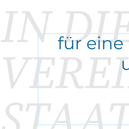
IN DI
für eine
VERE
STAA