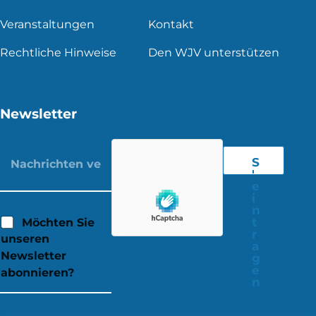
Veranstaltungen
Kontakt
Rechtliche Hinweise
Den WJV unterstützen
Newsletter
S
'
e
i
n
t
Möchten Sie
r
unseren
a
Newsletter
g
e
abonnieren?
n