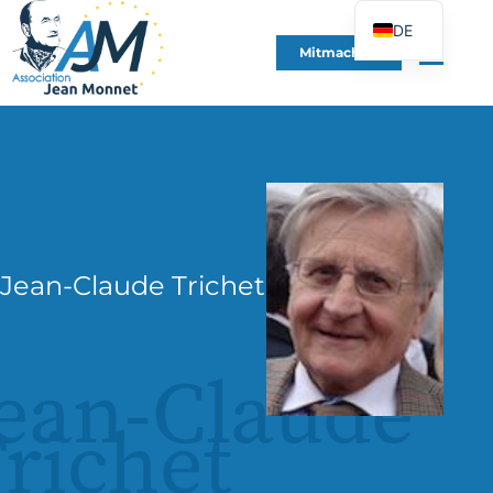
DE
Mitmachen
FR
EN
ES
IT
PT
PL
Jean-Claude Trichet
UK
ean-Claude
richet