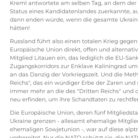
Kreml antwortete am selben Tag, an dem der 
Status eines Kandidatenlandes zuerkannte, aus
dann enden würde, wenn die gesamte Ukraine 
hätten!
Russland führt also einen totalen Krieg gegen
Europäische Union direkt, offen und alternativ
Mitglied Litauen ein, das lediglich die EU-San
Zugangskorridors zur Enklave Kaliningrad um
an das Danzig der Vorkriegszeit. Und die Met
Reichs", das ein würdiger Erbe der Zaren und s
immer mehr an die des "Dritten Reichs" und d
neu erfinden, um ihre Schandtaten zu rechtfer
Die Europäische Union, deren fünf Mitgliedst
Ukraine grenzen - allesamt ehemalige Mitglied
ehemaligen Sowjetunion -, war auf diese alp
vorbereitet. Nur die NATO schützt sie, die NAT