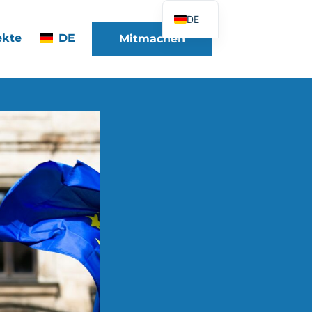
DE
ekte
DE
Mitmachen
FR
EN
ES
IT
PT
PL
UK