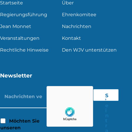
Startseite
Über
Regierungsführung
Ehrenkomitee
Jean Monnet
Nachrichten
Veranstaltungen
Kontakt
Rechtliche Hinweise
Den WJV unterstützen
Newsletter
S
'
e
i
n
t
Möchten Sie
r
unseren
a