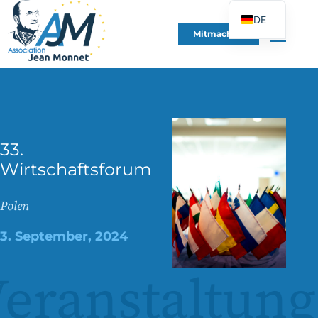
DE
Mitmachen
FR
EN
ES
IT
PT
33.
PL
Wirtschaftsforum
UK
Polen
3. September, 2024
eranstaltung