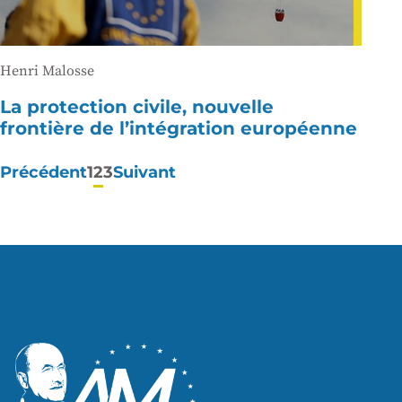
Henri Malosse
La protection civile, nouvelle
frontière de l’intégration européenne
Pagination
Précédent
1
2
3
Suivant
des
publications