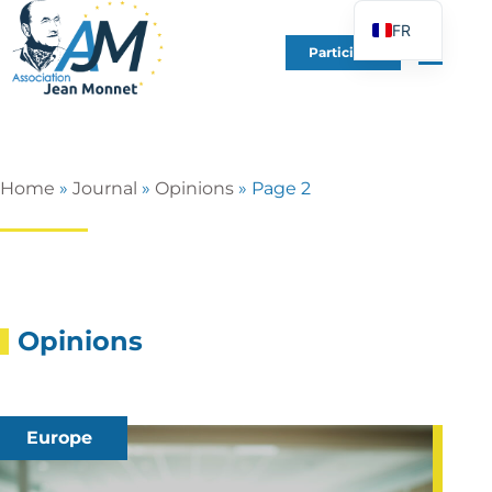
FR
Participer
EN
DE
ES
IT
Home
»
Journal
»
Opinions
»
Page 2
PT
PL
UK
Opinions
Europe