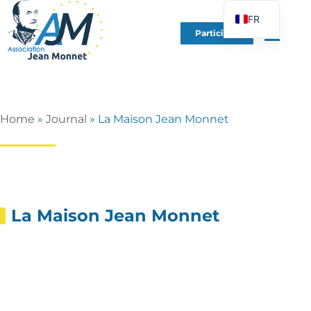
FR
Participer
EN
DE
ES
IT
Home
»
Journal
»
La Maison Jean Monnet
PT
PL
UK
La Maison Jean Monnet