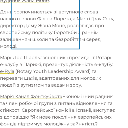
Будинок Жана Моне
.
День розпочинається зі вступного слова
нашого голови Філіпа Лорета, а Марті Грау Сегу,
директор Дому Жана Моне, розповідає про
європейську політику боротьби з раннім
залишенням школи та безробіттям серед
молоді.
Марі-Лор Шарль
засновник і президент Ротарі
е-клубу в Парижі, презентує діяльність е-клубу.
e-Ryla
(Rotary Youth Leadership Award) та
переваги шахів, адаптованих для молодих
людей з аутизмом та вадами зору.
Марія Канал Фонткуберта
Економічний радник
та член робочої групи з питань відновлення та
стійкості Європейської комісії в Іспанії, виступає
з доповіддю "Як нове покоління європейських
фондів підтримує молодіжну зайнятість?