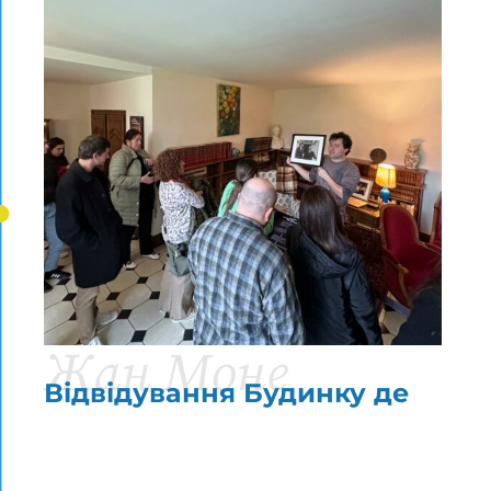
Жан Моне
Відвідування Будинку де