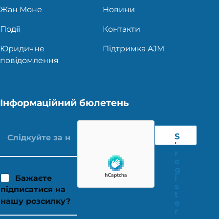
Жан Моне
Новини
Події
Контакти
Юридичне
Підтримка AJM
повідомлення
Інформаційний бюлетень
S
'
r
e
g
i
Бажаєте
s
підписатися на
t
нашу розсилку?
e
r