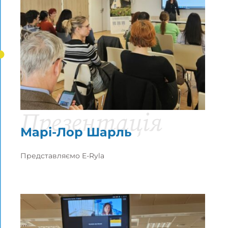
Презентація
Марі-Лор Шарль
Представляємо E-Ryla