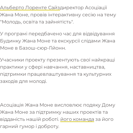
Альберто Лоренте Сайз
директор Асоціації
Жана Моне, провів інтерактивну сесію на тему
"Молодь, освіта та зайнятість".
У програмі передбачено час для відвідування
Будинку Жана Моне та екскурсії слідами Жана
Моне в Базош-сюр-Гійонн.
Учасники проекту презентують свої найкращі
практики у сфері навчання, наставництва,
підтримки працевлаштування та культурних
заходів для молоді.
Асоціація Жана Моне висловлює подяку Дому
Жана Моне за підтримку наших проектів та
відданість нашій роботі.
його команда
за його
гарний гумор і доброту.