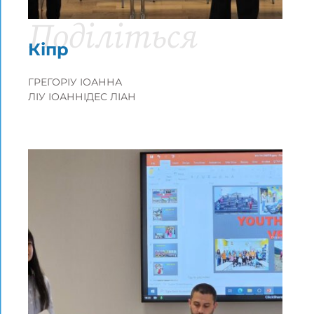
Поділіться
Кіпр
ГРЕГОРІУ ІОАННА
ЛІУ ІОАННІДЕС ЛІАН