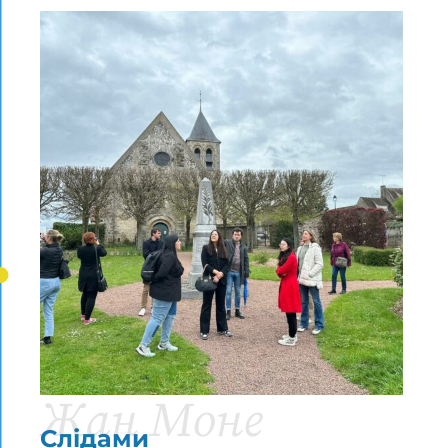
Жан Моне
Слідами