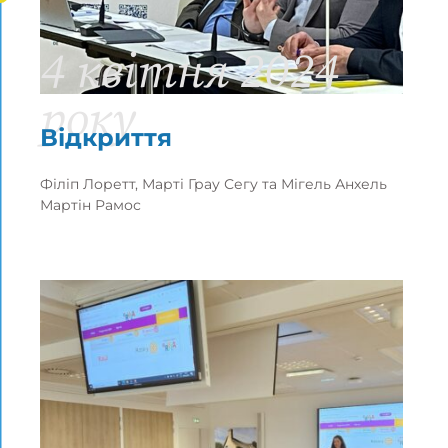
4 квітня 2024
року
Відкриття
Філіп Лоретт, Марті Грау Сегу та Мігель Анхель
Мартін Рамос