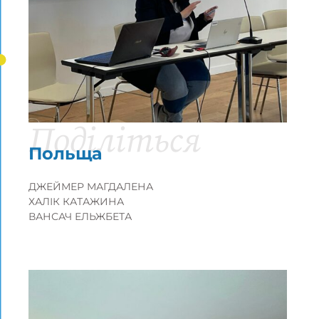
Громадяни, рівність, права та цінності
Європейський проект
Поділіться
Польща
ДЖЕЙМЕР МАГДАЛЕНА
ХАЛІК КАТАЖИНА
ВАНСАЧ ЕЛЬЖБЕТА