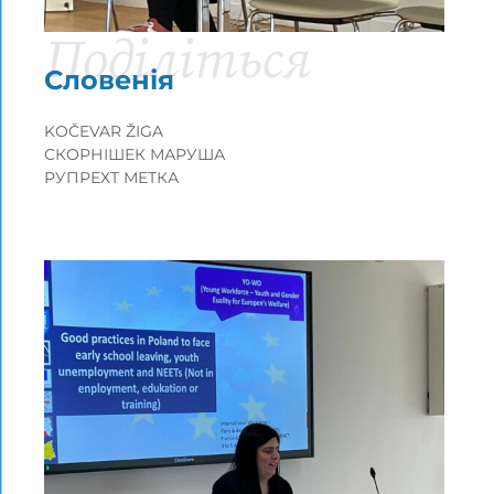
Поділіться
Словенія
KOČEVAR ŽIGA
СКОРНІШЕК МАРУША
РУПРЕХТ МЕТКА