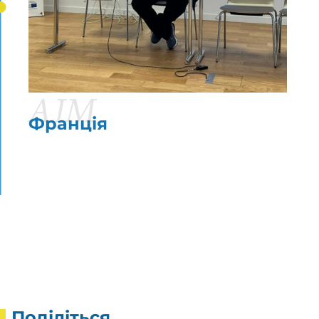
AJM
Франція
Поділіться