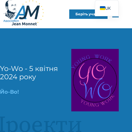
UK
Беріть участь
FR
EN
DE
ES
IT
PT
Yo-Wo - 5 квітня
2024 року
PL
Йо-Во!
Проекти