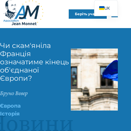
UK
Беріть участь
FR
EN
DE
Чи скам'яніла
ES
Франція
IT
означатиме кінець
PT
об'єднаної
PL
Європи?
Бруно Вевер
Європа
Новини
Історія