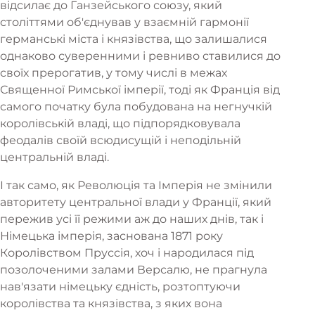
відсилає до Ганзейського союзу, який
століттями об'єднував у взаємній гармонії
германські міста і князівства, що залишалися
однаково суверенними і ревниво ставилися до
своїх прерогатив, у тому числі в межах
Священної Римської імперії, тоді як Франція від
самого початку була побудована на негнучкій
королівській владі, що підпорядковувала
феодалів своїй всюдисущій і неподільній
центральній владі.
І так само, як Революція та Імперія не змінили
авторитету центральної влади у Франції, який
пережив усі її режими аж до наших днів, так і
Німецька імперія, заснована 1871 року
Королівством Пруссія, хоч і народилася під
позолоченими залами Версалю, не прагнула
нав'язати німецьку єдність, розтоптуючи
королівства та князівства, з яких вона