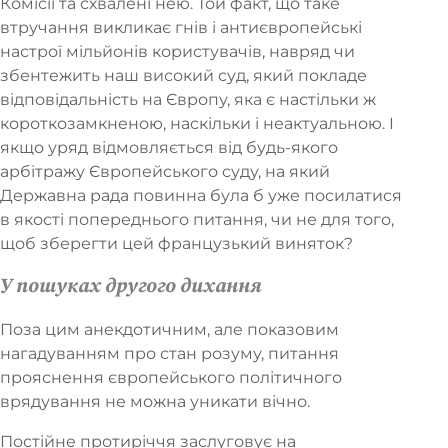
Комісії та схвалені нею. Той факт, що таке
втручання викликає гнів і антиєвропейські
настрої мільйонів користувачів, навряд чи
збентежить наш високий суд, який покладе
відповідальність на Європу, яка є настільки ж
короткозамкненою, наскільки і неактуальною. І
якщо уряд відмовляється від будь-якого
арбітражу Європейського суду, на який
Державна рада повинна була б уже посилатися
в якості попереднього питання, чи не для того,
щоб зберегти цей французький виняток?
У пошуках другого дихання
Поза цим анекдотичним, але показовим
нагадуванням про стан розуму, питання
прояснення європейського політичного
врядування не можна уникати вічно.
Постійне протиріччя заслуговує на