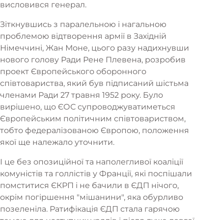
висловився генерал.
Зіткнувшись з паралельною і нагальною
проблемою відтворення армії в Західній
Німеччині, Жан Моне, цього разу надихнувши
нового голову Ради Рене Плевена, розробив
проект Європейського оборонного
співтовариства, який був підписаний шістьма
членами Ради 27 травня 1952 року. Було
вирішено, що ЄОС супроводжуватиметься
Європейським політичним співтовариством,
тобто федералізованою Європою, положення
якої ще належало уточнити.
І це без опозиційної та наполегливої коаліції
комуністів та голлістів у Франції, які поспішали
помститися ЄКРП і не бачили в ЄДП нічого,
окрім погіршення "мішанини", яка обурливо
позеленіла. Ратифікація ЄДП стала гарячою