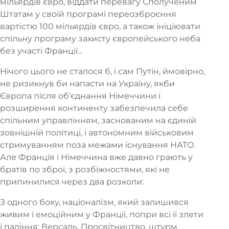
мільярдів євро, віддати перевагу Сполученим
Штатам у своїй програмі переозброєння
вартістю 100 мільярдів євро, а також ініціювати
спільну програму захисту європейського неба
без участі Франції...
Нічого цього не сталося б, і сам Путін, ймовірно,
не ризикнув би напасти на Україну, якби
Європа після об'єднання Німеччини і
розширення континенту забезпечила себе
спільним управлінням, заснованим на єдиній
зовнішній політиці, і автономним військовим
стримуванням поза межами існування НАТО.
Але Франція і Німеччина вже давно грають у
братів по зброї, з розбіжностями, які не
припинилися через два розколи:
З одного боку, націоналізм, який залишився
живим і емоційним у Франції, попри всі її злети
і падіння: Версаль, Просвітництво, штурм