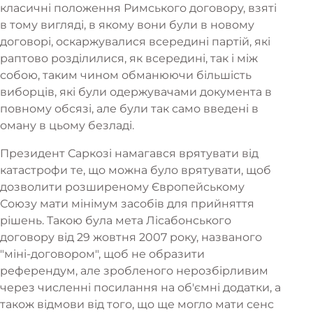
класичні положення Римського договору, взяті
в тому вигляді, в якому вони були в новому
договорі, оскаржувалися всередині партій, які
раптово розділилися, як всередині, так і між
собою, таким чином обманюючи більшість
виборців, які були одержувачами документа в
повному обсязі, але були так само введені в
оману в цьому безладі.
Президент Саркозі намагався врятувати від
катастрофи те, що можна було врятувати, щоб
дозволити розширеному Європейському
Союзу мати мінімум засобів для прийняття
рішень. Такою була мета Лісабонського
договору від 29 жовтня 2007 року, названого
"міні-договором", щоб не образити
референдум, але зробленого нерозбірливим
через численні посилання на об'ємні додатки, а
також відмови від того, що ще могло мати сенс