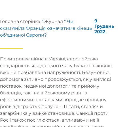
9
Головна сторінка
"
Журнал
"
Чи
Грудень
скам'яніла Франція означатиме кінець
2022
об'єднаної Європи?
Поки триває війна в Україні, європейська
солідарність, яка до цього часу була зразковою,
вже не позбавлена напруженості. Безумовно,
допомога активно продовжується, як у вигляді
поставок, медичної допомоги та прийому
біженців, так і на військовому рівні, з
ефективними поставками зброї, де провідну
роль відіграють Сполучені Штати, ставлячи
загарбника у важке становище. Санкції проти
Росії також посилюються, впливаючи на її
засоби фінансування війни. Але вони часто