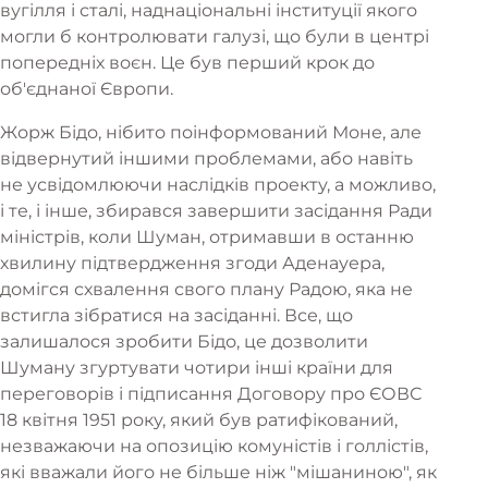
вугілля і сталі, наднаціональні інституції якого
могли б контролювати галузі, що були в центрі
попередніх воєн. Це був перший крок до
об'єднаної Європи.
Жорж Бідо, нібито поінформований Моне, але
відвернутий іншими проблемами, або навіть
не усвідомлюючи наслідків проекту, а можливо,
і те, і інше, збирався завершити засідання Ради
міністрів, коли Шуман, отримавши в останню
хвилину підтвердження згоди Аденауера,
домігся схвалення свого плану Радою, яка не
встигла зібратися на засіданні. Все, що
залишалося зробити Бідо, це дозволити
Шуману згуртувати чотири інші країни для
переговорів і підписання Договору про ЄОВС
18 квітня 1951 року, який був ратифікований,
незважаючи на опозицію комуністів і голлістів,
які вважали його не більше ніж "мішаниною", як