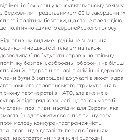
від імені обох країн у консультативному зв'язку
з Верховним представником ЄС із закордонних
справ і політики безпеки, що стане прелюдією
до політично єдиного європейського голосу.
Відновивши видиме і рушійне значення
франко-німецької осі, така зміна також
дозволила б побудувати справжню спільну
політику безпеки, озброєнь і оборони на більш
спокійній і здоровій основі, в якій інші держави-
члени були б запрошені до участі в якості ядра
автономного європейського стримування в
тісному партнерстві з НАТО, але вже не в
суворій підпорядкованості. Це також мало б
численні позитивні наслідки для Європи, яка
змогла б надолужити свою політичну вагу,
промислову конкурентоспроможність і
технологічну відсталість перед обличчям
великих стратегічних змін, які сьогодні