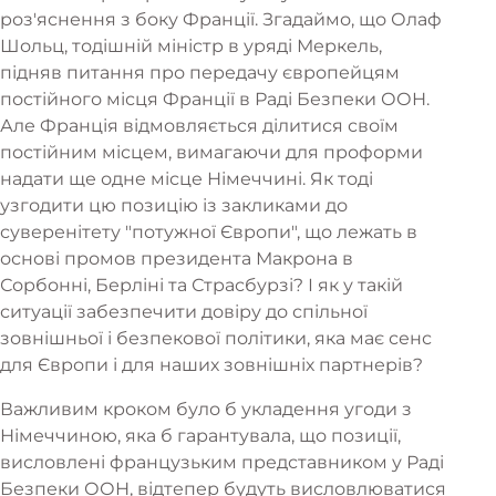
роз'яснення з боку Франції. Згадаймо, що Олаф
Шольц, тодішній міністр в уряді Меркель,
підняв питання про передачу європейцям
постійного місця Франції в Раді Безпеки ООН.
Але Франція відмовляється ділитися своїм
постійним місцем, вимагаючи для проформи
надати ще одне місце Німеччині. Як тоді
узгодити цю позицію із закликами до
суверенітету "потужної Європи", що лежать в
основі промов президента Макрона в
Сорбонні, Берліні та Страсбурзі? І як у такій
ситуації забезпечити довіру до спільної
зовнішньої і безпекової політики, яка має сенс
для Європи і для наших зовнішніх партнерів?
Важливим кроком було б укладення угоди з
Німеччиною, яка б гарантувала, що позиції,
висловлені французьким представником у Раді
Безпеки ООН, відтепер будуть висловлюватися