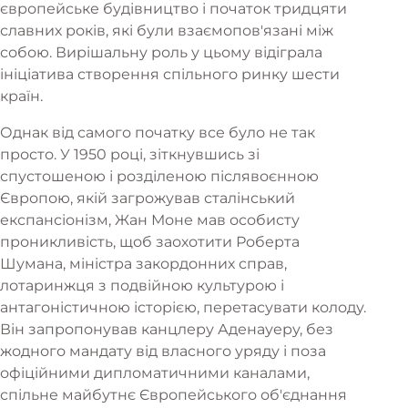
європейське будівництво і початок тридцяти
славних років, які були взаємопов'язані між
собою. Вирішальну роль у цьому відіграла
ініціатива створення спільного ринку шести
країн.
Однак від самого початку все було не так
просто. У 1950 році, зіткнувшись зі
спустошеною і розділеною післявоєнною
Європою, якій загрожував сталінський
експансіонізм, Жан Моне мав особисту
проникливість, щоб заохотити Роберта
Шумана, міністра закордонних справ,
лотаринжця з подвійною культурою і
антагоністичною історією, перетасувати колоду.
Він запропонував канцлеру Аденауеру, без
жодного мандату від власного уряду і поза
офіційними дипломатичними каналами,
спільне майбутнє Європейського об'єднання