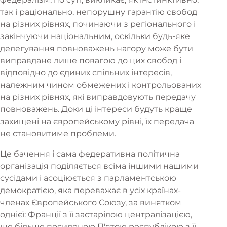
так і раціонально, непорушну гарантію свобод
на різних рівнях, починаючи з регіонального і
закінчуючи національним, оскільки будь-яке
делегування повноважень нагору може бути
виправдане лише повагою до цих свобод і
відповідно до єдиних спільних інтересів,
належним чином обмежених і контрольованих
на різних рівнях, які виправдовують передачу
повноважень. Доки ці інтереси будуть краще
захищені на європейському рівні, їх передача
не становитиме проблеми.
Це бачення і сама федеративна політична
організація поділяється всіма іншими нашими
сусідами і асоціюється з парламентською
демократією, яка переважає в усіх країнах-
членах Європейського Союзу, за винятком
однієї: Франції з її застарілою централізацією,
ще більше посиленою П'ятою республікою з її