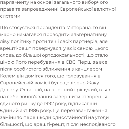
парламенту на основі загального виборчого
права та запровадженні Європейської валютної
системи.
Що стосується президента Міттерана, то він
марно намагався проводити альтернативну
ліву політику проти течії своїх партнерів, але
врешті-решт повернувся, у всіх сенсах цього
слова, до більшої ортодоксальності, що стало
ціною його перебування в ЄВС. Перш за все,
після особистого зближення з канцлером
Колем він домігся того, що головування в
Європейській комісії було довірено Жаку
Делору. Останній, натхненний і рішучий, взяв
на себе зобов'язання завершити створення
єдиного ринку до 1992 року, підписавши
Єдиний акт 1986 року. Це перезавантаження
замінило перешкоди одностайності на угоди
більшості, що врешті-решт, після несподіваного