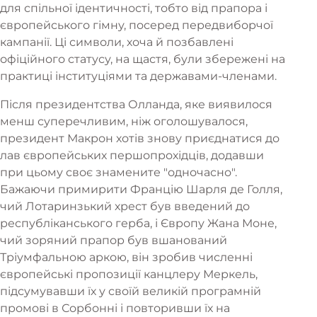
для спільної ідентичності, тобто від прапора і
європейського гімну, посеред передвиборчої
кампанії. Ці символи, хоча й позбавлені
офіційного статусу, на щастя, були збережені на
практиці інституціями та державами-членами.
Після президентства Олланда, яке виявилося
менш суперечливим, ніж оголошувалося,
президент Макрон хотів знову приєднатися до
лав європейських першопрохідців, додавши
при цьому своє знамените "одночасно".
Бажаючи примирити Францію Шарля де Голля,
чий Лотаринзький хрест був введений до
республіканського герба, і Європу Жана Моне,
чий зоряний прапор був вшанований
Тріумфальною аркою, він зробив численні
європейські пропозиції канцлеру Меркель,
підсумувавши їх у своїй великій програмній
промові в Сорбонні і повторивши їх на