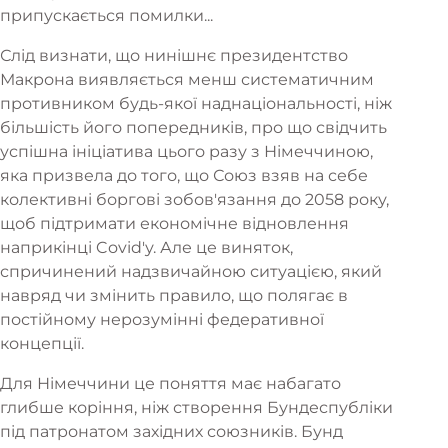
припускається помилки...
Слід визнати, що нинішнє президентство
Макрона виявляється менш систематичним
противником будь-якої наднаціональності, ніж
більшість його попередників, про що свідчить
успішна ініціатива цього разу з Німеччиною,
яка призвела до того, що Союз взяв на себе
колективні боргові зобов'язання до 2058 року,
щоб підтримати економічне відновлення
наприкінці Covid'у. Але це виняток,
спричинений надзвичайною ситуацією, який
навряд чи змінить правило, що полягає в
постійному нерозумінні федеративної
концепції.
Для Німеччини це поняття має набагато
глибше коріння, ніж створення Бундеспубліки
під патронатом західних союзників. Бунд