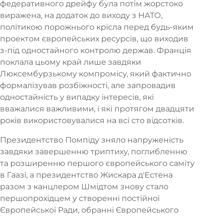
федеративного дрейфу була потім жорстоко
виражена, на додаток до виходу з НАТО,
політикою порожнього крісла перед будь-яким
проектом європейських ресурсів, що виходив
з-під одностайного контролю держав. Франція
поклала цьому край лише завдяки
Люксембурзькому компромісу, який фактично
формалізував розбіжності, але запровадив
одностайність у випадку інтересів, які
вважалися важливими, і які протягом двадцяти
років використовувалися на всі сто відсотків.
Президентство Помпіду зняло напруженість
завдяки завершенню триптиху, поглибленню
та розширенню першого європейського саміту
в Гаазі, а президентство Жискара д'Естена
разом з канцлером Шмідтом знову стало
першопрохідцем у створенні постійної
Європейської Ради, обранні Європейського