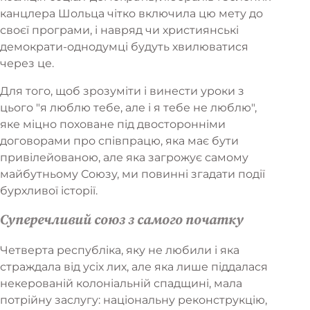
канцлера Шольца чітко включила цю мету до
своєї програми, і навряд чи християнські
демократи-однодумці будуть хвилюватися
через це.
Для того, щоб зрозуміти і винести уроки з
цього "я люблю тебе, але і я тебе не люблю",
яке міцно поховане під двосторонніми
договорами про співпрацю, яка має бути
привілейованою, але яка загрожує самому
майбутньому Союзу, ми повинні згадати події
бурхливої історії.
Суперечливий союз з самого початку
Четверта республіка, яку не любили і яка
страждала від усіх лих, але яка лише піддалася
некерованій колоніальній спадщині, мала
потрійну заслугу: національну реконструкцію,