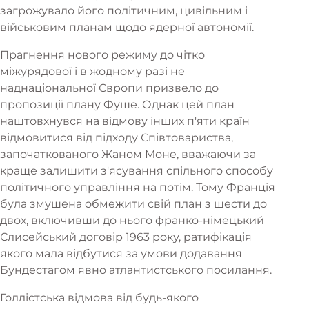
загрожувало його політичним, цивільним і
військовим планам щодо ядерної автономії.
Прагнення нового режиму до чітко
міжурядової і в жодному разі не
наднаціональної Європи призвело до
пропозиції плану Фуше. Однак цей план
наштовхнувся на відмову інших п'яти країн
відмовитися від підходу Співтовариства,
започаткованого Жаном Моне, вважаючи за
краще залишити з'ясування спільного способу
політичного управління на потім. Тому Франція
була змушена обмежити свій план з шести до
двох, включивши до нього франко-німецький
Єлисейський договір 1963 року, ратифікація
якого мала відбутися за умови додавання
Бундестагом явно атлантистського посилання.
Голлістська відмова від будь-якого