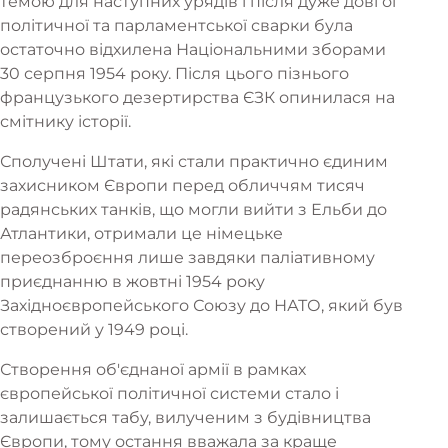
темою для наступних урядів і після дуже довгої
політичної та парламентської сварки була
остаточно відхилена Національними зборами
30 серпня 1954 року. Після цього пізнього
французького дезертирства ЄЗК опинилася на
смітнику історії.
Сполучені Штати, які стали практично єдиним
захисником Європи перед обличчям тисяч
радянських танків, що могли вийти з Ельби до
Атлантики, отримали це німецьке
переозброєння лише завдяки паліативному
приєднанню в жовтні 1954 року
Західноєвропейського Союзу до НАТО, який був
створений у 1949 році.
Створення об'єднаної армії в рамках
європейської політичної системи стало і
залишається табу, вилученим з будівництва
Європи, тому остання вважала за краще