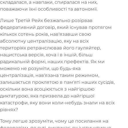
складалася, а навпаки, спиралася на них,
поважаючи їхні особливості та автономії.
Лише Третій Рейх безжально розірвав
федеративний договір, який існував протягом
кількох сотень років, нав'язавши свою
абсолютну централізацію, яку на всіх
територіях ретранслював його гауляйтер,
нацистська версія, хоча і в іншій, більш
радикальній формі, наших префектів. Як ми
можемо не розуміти, що будь-яка
централізація, нав'язана таким режимом,
залишається проклятою в пам'яті наших сусідів,
оскільки вона асоціюється з найгіршою
диктатурою, яка призвела до найгіршої
катастрофи, яку вони коли-небудь знали на всіх
рівнях?
Тому легше зрозуміти, чому це посилання на
федералізм, по суті, викликає, як інстинктивно,