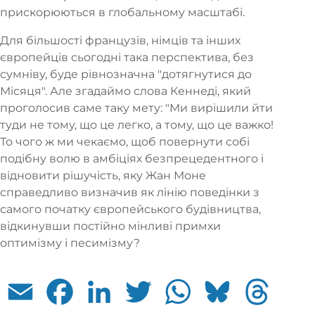
прискорюються в глобальному масштабі.
Для більшості французів, німців та інших
європейців сьогодні така перспектива, без
сумніву, буде рівнозначна "дотягнутися до
Місяця". Але згадаймо слова Кеннеді, який
проголосив саме таку мету: "Ми вирішили йти
туди не тому, що це легко, а тому, що це важко!
То чого ж ми чекаємо, щоб повернути собі
подібну волю в амбіціях безпрецедентного і
відновити рішучість, яку Жан Моне
справедливо визначив як лінію поведінки з
самого початку європейського будівництва,
відкинувши постійно мінливі примхи
оптимізму і песимізму?
Email
Facebook
LinkedIn
Twitter
WhatsApp
Bluesky
Threads