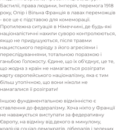
Бастилії, права людини, Імперія, перемога 1918
року, Опір і Вільна Франція в лавах переможців
- все це є підставою для комеморації.
Протилежна ситуація в Німеччині, де будь-які
націоналістичні нахили суворо контролюються,
якщо не придушуються, після травми
нацистського періоду з його агресіями і
переслідуваннями, тотальною поразкою і
ганьбою Голокосту. Єдине, що їх об'єднує, це те,
що жодна з країн не намагається розіграти
карту європейського націоналізму, яка є тим
більш утопічною, що вони ніколи не
намагалися її розіграти!
Іншою фундаментальною відмінністю є
ставлення до федералізму. Хоча ніхто у Франції
не наважується виступати за федеративну
Європу, на відміну від декого в минулому,
коаліція соціал-демократів, лібералів і зелених