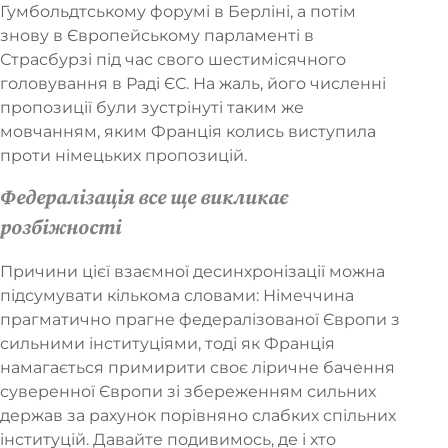
Гумбольдтському форумі в Берліні, а потім
знову в Європейському парламенті в
Страсбурзі під час свого шестимісячного
головування в Раді ЄС. На жаль, його численні
пропозиції були зустрінуті таким же
мовчанням, яким Франція колись виступила
проти німецьких пропозицій.
Федералізація все ще викликає
розбіжності
Причини цієї взаємної десинхронізації можна
підсумувати кількома словами: Німеччина
прагматично прагне федералізованої Європи з
сильними інституціями, тоді як Франція
намагається примирити своє ліричне бачення
суверенної Європи зі збереженням сильних
держав за рахунок порівняно слабких спільних
інституцій. Давайте подивимось, де і хто