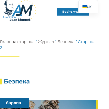
UK
Беріть участь
FR
EN
DE
ES
Головна сторінка
"
Журнал
"
Безпека
"
Сторінка
IT
2
PT
PL
Безпека
Європа