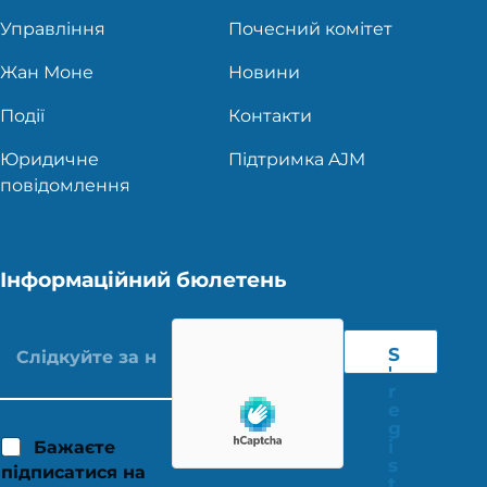
Управління
Почесний комітет
Жан Моне
Новини
Події
Контакти
Юридичне
Підтримка AJM
повідомлення
Інформаційний бюлетень
S
'
r
e
g
i
Бажаєте
s
підписатися на
t