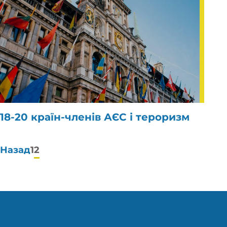
18-20 країн-членів АЄС і тероризм
Пагінація
Назад
1
2
публікацій