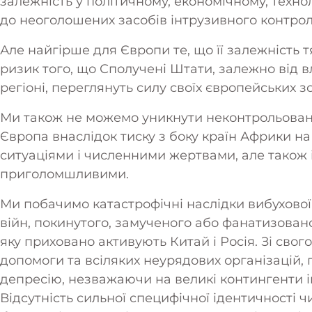
залежність у політичному, економічному, техно
до неоголошених засобів інтрузивного контро
Але найгірше для Європи те, що її залежність т
ризик того, що Сполучені Штати, залежно від в
регіоні, переглянуть силу своїх європейських з
Ми також не можемо уникнути неконтрольованої
Європа внаслідок тиску з боку країн Африки на 
ситуаціями і численними жертвами, але також і
приголомшливими.
Ми побачимо катастрофічні наслідки вибухової 
війн, покинутого, замученого або фанатизованог
яку приховано активують Китай і Росія. Зі свого
допомоги та всіляких неурядових організацій
депресію, незважаючи на великі контингенти ім
Відсутність сильної специфічної ідентичності ч