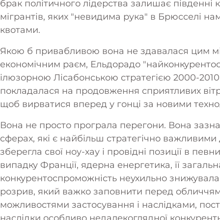
брак політичного лідерства залишає південні 
мігрантів, яких "невидима рука" в Брюсселі н
квотами.
Якою б привабливою вона не здавалася цим мі
економічним раєм, Ельдорадо "найконкурентосп
ілюзорною Лісабонською стратегією 2000-2010,
покладалася на продовження сприятливих вітрі
щоб вирватися вперед у гонці за новими техно
Вона не просто програла перегони. Вона зазнал
сферах, які є найбільш стратегічно важливими
зберегла свої ноу-хау і провідні позиції в певни
випадку Франції, ядерна енергетика, її загаль
конкурентоспроможність неухильно знижувалася
розрив, який важко заповнити перед обличчям
можливостями застосування і наслідками, пост
наслідки особливо недалекоглядної конкурентно