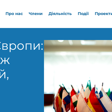
Про нас
Члени
Діяльність
Події
Проект
вропи:
 ж
й,