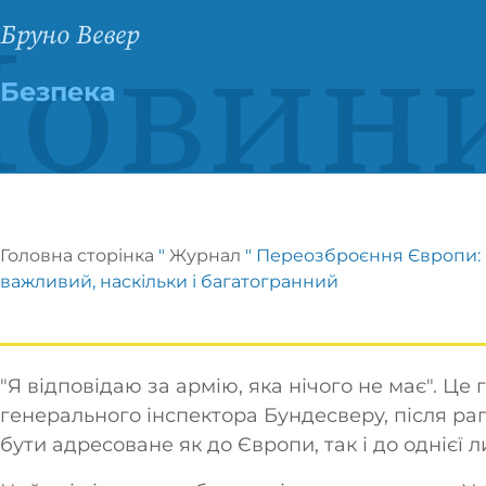
овин
Бруно Вевер
Безпека
Головна сторінка
"
Журнал
"
Переозброєння Європи: 
важливий, наскільки і багатогранний
"Я відповідаю за армію, яка нічого не має". Ц
генерального інспектора Бундесверу, після рапт
бути адресоване як до Європи, так і до однієї