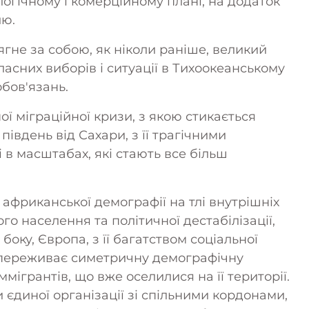
логічному і комерційному плані, на додаток
лю.
ягне за собою, як ніколи раніше, великий
ласних виборів і ситуації в Тихоокеанському
обов'язань.
 міграційної кризи, з якою стикається
південь від Сахари, з її трагічними
 в масштабах, які стають все більш
африканської демографії на тлі внутрішніх
о населення та політичної дестабілізації,
 боку, Європа, з її багатством соціальної
, переживає симетричну демографічну
мігрантів, що вже оселилися на її території.
и єдиної організації зі спільними кордонами,