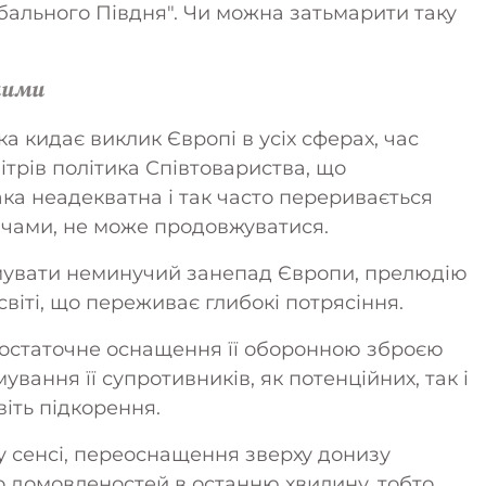
бального Півдня". Чи можна затьмарити таку
ними
а кидає виклик Європі в усіх сферах, час
ітрів політика Співтовариства, що
ака неадекватна і так часто переривається
ачами, не може продовжуватися.
амувати неминучий занепад Європи, прелюдію
світі, що переживає глибокі потрясіння.
остаточне оснащення її оборонною зброєю
ування її супротивників, як потенційних, так і
авіть підкорення.
 сенсі, переоснащення зверху донизу
до домовленостей в останню хвилину, тобто