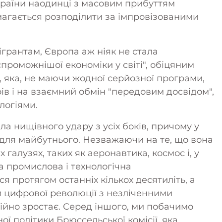
країни наодинці з масовим прибуттям
амагається розподілити за імпровізованими
грантам, Європа аж ніяк не стала
роможнішої економіки у світі", обіцяним
 яка, не маючи жодної серйозної програми,
в і на взаємний обмін "передовим досвідом",
логіями.
а нищівного удару з усіх боків, причому у
 для майбутнього. Незважаючи на те, що вона
х галузях, таких як аеронавтика, космос і, у
на промислова і технологічна
 протягом останніх кількох десятиліть, а
 цифрової революції з незліченними
ійно зростає. Серед іншого, ми побачимо
ї політики Брюссельської комісії, яка