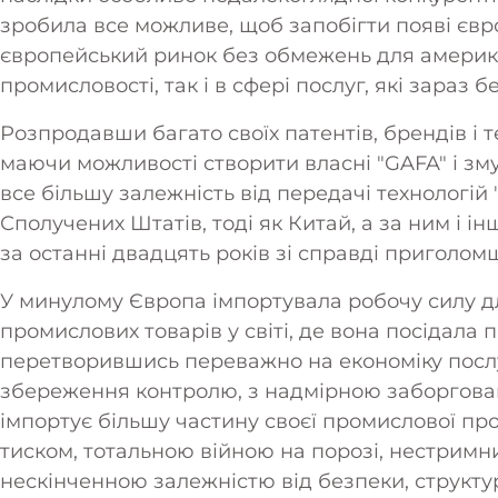
зробила все можливе, щоб запобігти появі євр
європейський ринок без обмежень для американс
промисловості, так і в сфері послуг, які зараз 
Розпродавши багато своїх патентів, брендів і 
маючи можливості створити власні "GAFA" і зм
все більшу залежність від передачі технологій 
Сполучених Штатів, тоді як Китай, а за ним і ін
за останні двадцять років зі справді приголо
У минулому Європа імпортувала робочу силу дл
промислових товарів у світі, де вона посідала п
перетворившись переважно на економіку послу
збереження контролю, з надмірною заборгован
імпортує більшу частину своєї промислової пр
тиском, тотальною війною на порозі, нестримн
нескінченною залежністю від безпеки, структ