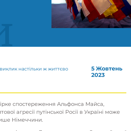
и
5 Жовтень
виклик настільки ж життєво
2023
е гірке спостереження Альфонса Майса,
ової агресії путінської Росії в Україні може
 лише Німеччини.