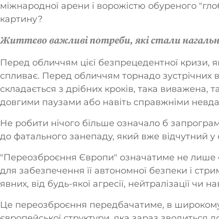
міжнародної арени і ворожістю обуреного "гло
картину?
Життєво важливі потреби, які стали нагаль
Перед обличчям цієї безпрецедентної кризи, як
спливає. Перед обличчям торнадо зустрічних в
складається з дрібних кроків, така виважена, т
довгими паузами або навіть справжніми невд
Не робити нічого більше означало б запрогр
до фатального занепаду, який вже відчутний у 
"Переозброєння Європи" означатиме не лише 
для забезпечення її автономної безпеки і стрим
явних, від будь-якої агресії, нейтралізації чи н
Це переозброєння передбачатиме, в широкому
європейської структури, яка зараз зводиться 