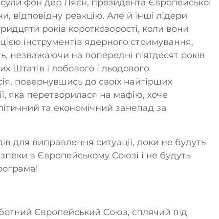
Урсули фон дер Ляєн, президента Європейської
и, відповідну реакцію. Але й інші лідери
тридцяти років короткозорості, коли вони
ією інструментів ядерного стримування,
ь, незважаючи на попередні п'ятдесят років
их Штатів і лобового і льодового
сія, повернувшись до своїх найгірших
ії, яка перетворилася на мафію, хоче
олітичний та економічний занепад за
ів для виправлення ситуації, доки не будуть
езпеки в Європейському Союзі і не будуть
рограма!
рботний Європейський Союз, сплячий під