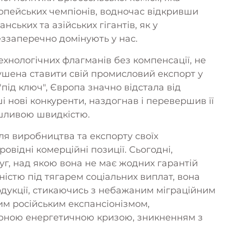
опейських чемпіонів, водночас відкривши
ьких та азійських гігантів, як у
беззаперечно домінують у нас.
технологічних флагманів без компенсації, не
ушена ставити свій промисловий експорт у
"під ключ", Європа значно відстала від
ші нові конкуренти, наздогнав і перевершив її
мшливою швидкістю.
я виробництва та експорту своїх
ровідні комерційні позиції. Сьогодні,
г, над якою вона не має жодних гарантій
істю під тягарем соціальних виплат, вона
одукції, стикаючись з небажаним міграційним
им російським експансіонізмом,
урною енергетичною кризою, зникненням з