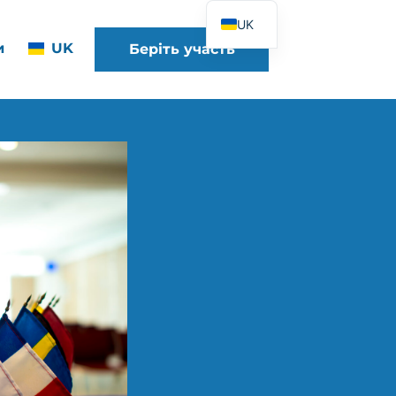
UK
и
UK
Беріть участь
FR
EN
DE
ES
IT
PT
PL