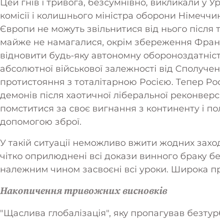
Цей гнів і тривога, безсумнівно, викликали у 
комісії і колишнього міністра оборони Німеччин
Європи не можуть звільнитися від нього після 
майже не намагалися, окрім збереження Франц
відновити будь-яку автономну обороноздатніст
абсолютної військової залежності від Сполучен
протистояння з тоталітарною Росією. Тепер Ро
демонів після хаотичної ліберальної реконверс
помститися за своє вигнання з континенту і п
допомогою зброї.
У такій ситуації неможливо вжити жодних заход
чітко оприлюднені всі докази винного браку б
належним чином засвоєні всі уроки. Широка п
Накопичення тривожних висновків
"Щаслива глобалізація", яку пропагував безту