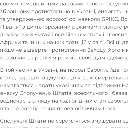
своїми комерційними лаврами, тепер поступил
збройному протистоянню в Україні, енергетичні
та утвердженню ворожої осі навколо БРІКС. В
Півдня" з диктаторськими режимами різного ро
домінуючий Китай і все більш мстиву і агресивн
Африки та інших наших позицій у світі. Всі ці
якщо не відверте протистояння Заходу, його 
позиціям і, в різній мірі, його свободам і дем
В той час як в Україні, на порозі Європи, йде 
стала, нарешті, відчутною для всіх, смертельн
намагається надати українцям за підтримки Н
внеску Сполучених Штатів, всесильного і безз
водночас, з огляду на жалюгідний стан європе
власне роззброєння перед обличчям Росії.
Сполучені Штати не соромляться змушувати єв