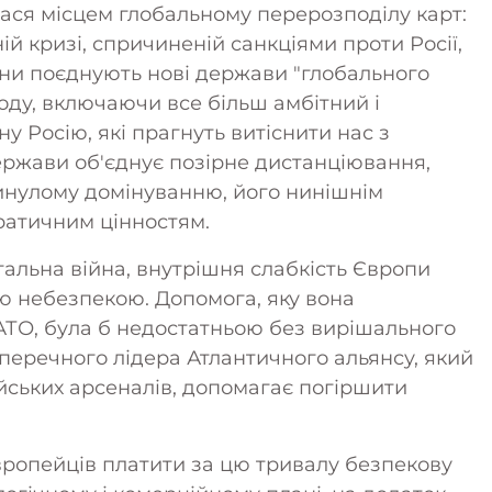
ася місцем глобальному перерозподілу карт:
й кризі, спричиненій санкціями проти Росії,
они поєднують нові держави "глобального
ду, включаючи все більш амбітний і
у Росію, які прагнуть витіснити нас з
 держави об'єднує позірне дистанціювання,
минулому домінуванню, його нинішнім
ократичним цінностям.
тотальна війна, внутрішня слабкість Європи
ою небезпекою. Допомога, яку вона
АТО, була б недостатньою без вирішального
аперечного лідера Атлантичного альянсу, який
йських арсеналів, допомагає погіршити
ропейців платити за цю тривалу безпекову