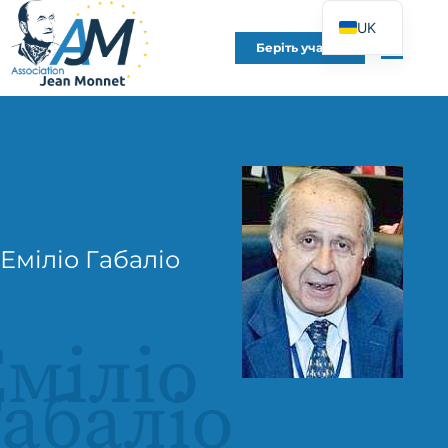
UK
Беріть участь
FR
EN
DE
ES
IT
PT
Еміліо Габаліо
PL
міліо
абаліо