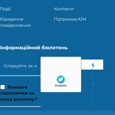
Події
Контакти
Юридичне
Підтримка AJM
повідомлення
Інформаційний бюлетень
S
'
r
e
g
i
Бажаєте
s
підписатися на
t
нашу розсилку?
e
r