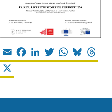
Email
Facebook
LinkedIn
Twitter
WhatsApp
Bluesky
Threads
X