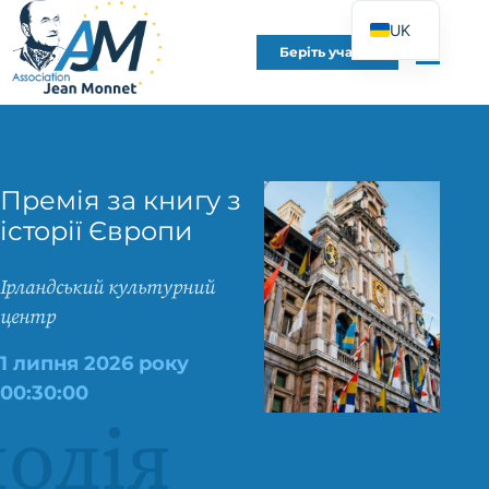
UK
Беріть участь
FR
EN
DE
ES
Премія за книгу з
IT
історії Європи
PT
PL
Ірландський культурний
центр
1 липня 2026 року
00:30:00
одія