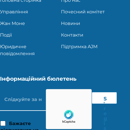
Головна сторінка
Про нас
Управління
Почесний комітет
Жан Моне
Новини
Події
Контакти
Юридичне
Підтримка AJM
повідомлення
Інформаційний бюлетень
S
'
r
e
g
i
Бажаєте
s