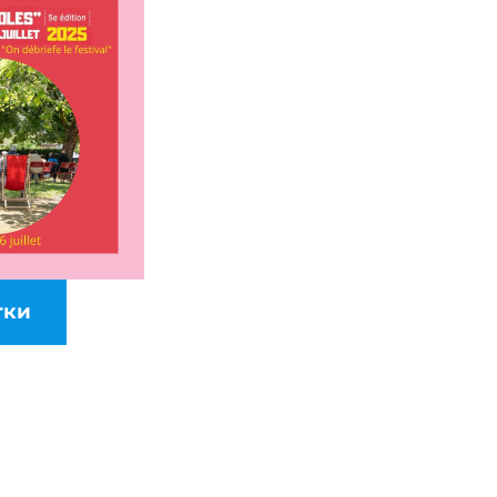
тки
s
X