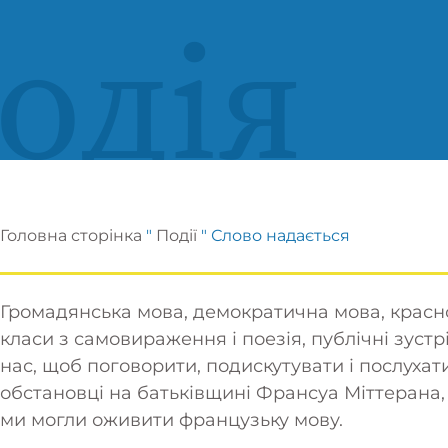
одія
Головна сторінка
"
Події
"
Слово надається
Громадянська мова, демократична мова, красном
класи з самовираження і поезія, публічні зустр
нас, щоб поговорити, подискутувати і послухат
обстановці на батьківщині Франсуа Міттерана,
ми могли оживити французьку мову.