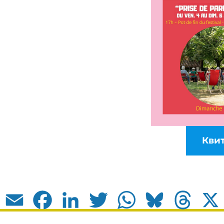
Кви
Email
Facebook
LinkedIn
Twitter
WhatsApp
Bluesky
Thread