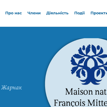
Про нас
Члени
Діяльність
Події
Проект
- Жарнак