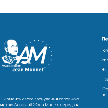
Пе
Гол
Уп
Жа
Под
Юр
по
З моменту свого заснування головною
метою Асоціації Жана Моне є передача