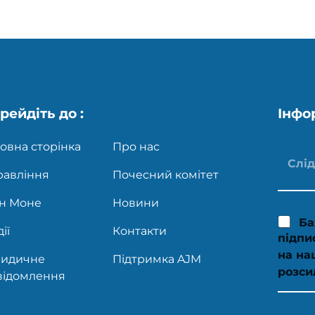
рейдіть до :
Інфо
овна сторінка
Про нас
равління
Почесний комітет
н Моне
Новини
Ба
ії
Контакти
підпи
на на
идичне
Підтримка AJM
розси
відомлення