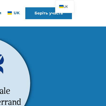
UK
и
UK
Беріть участь
FR
EN
DE
ES
IT
PT
PL