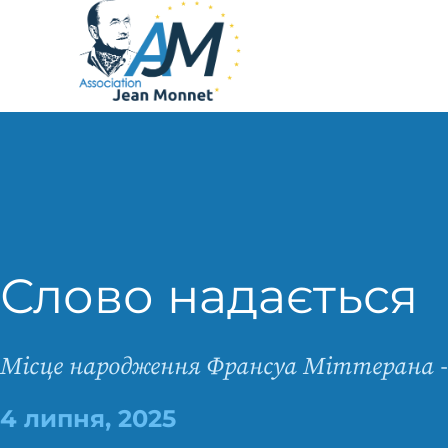
Слово надається
Місце народження Франсуа Міттерана 
4 липня, 2025