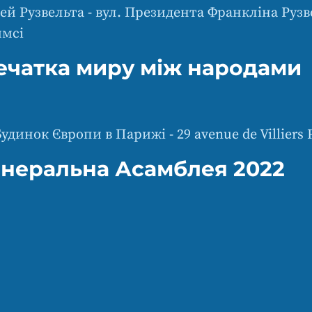
ей Рузвельта - вул. Президента Франкліна Рузве
ймсі
ечатка миру між народами
удинок Європи в Парижі - 29 avenue de Villiers P
енеральна Асамблея 2022