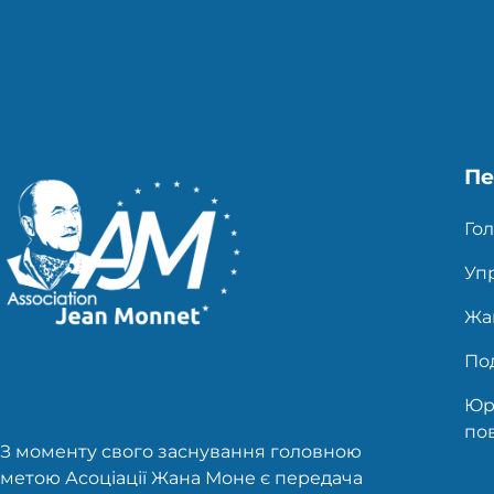
публікацій
Пе
Гол
Уп
Жа
Под
Юр
по
З моменту свого заснування головною
метою Асоціації Жана Моне є передача