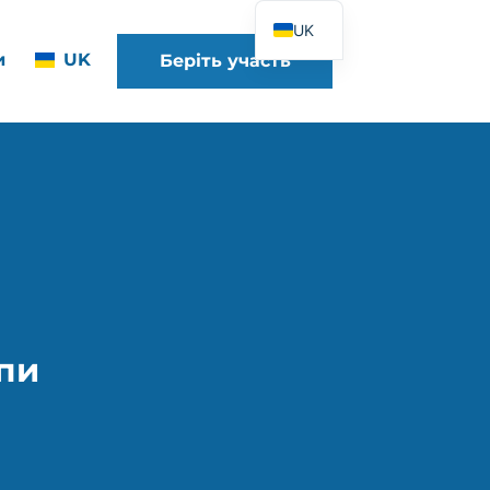
UK
и
UK
Беріть участь
FR
EN
DE
ES
IT
PT
PL
пи