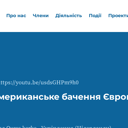
Про нас
Члени
Діяльність
Події
Проект
https://youtu.be/usdsGHPm9h0
мериканське бачення Євро