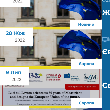
Фон
2022
Ж
Новини
28 Жов
2022
Є
Європа
9 Лип
2022
С
Європа