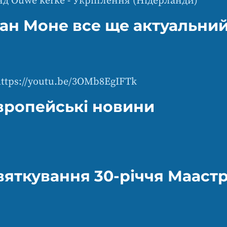
д Ouwe kerke - Укріплення (Нідерланди)
ан Моне все ще актуальни
https://youtu.be/3OMb8EgIFTk
вропейські новини
вяткування 30-річчя Мааст