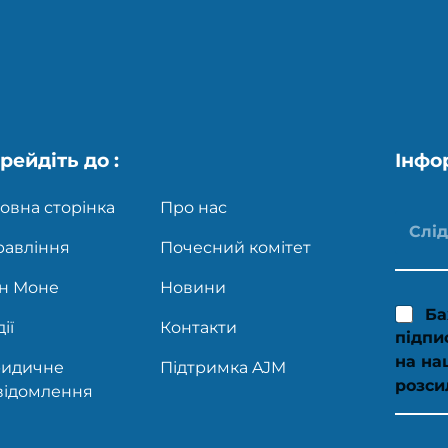
рейдіть до :
Інфо
овна сторінка
Про нас
равління
Почесний комітет
н Моне
Новини
Ба
ії
Контакти
підпи
на на
идичне
Підтримка AJM
розси
відомлення