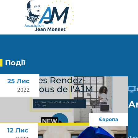
Події
25 Лис
2022
А
Європа
12 Лис