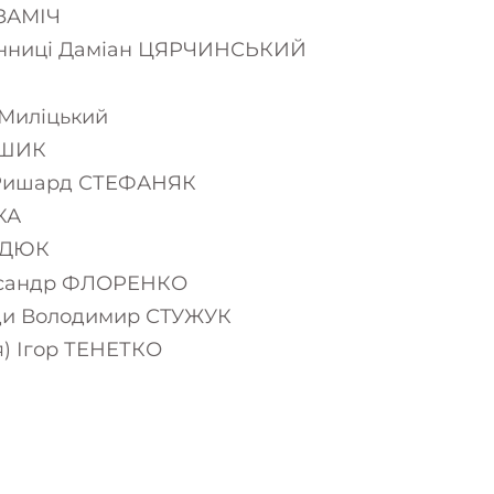
ДЗАМІЧ
Вінниці Даміан ЦЯРЧИНСЬКИЙ
 Миліцький
АШИК
) Ришард СТЕФАНЯК
КА
ИДЮК
ександр ФЛОРЕНКО
ади Володимир СТУЖУК
я) Ігор ТЕНЕТКО
s
X