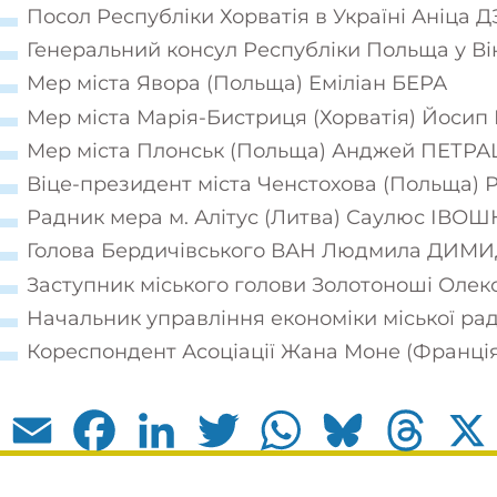
Посол Республіки Хорватія в Україні Аніца 
Генеральний консул Республіки Польща у 
Мер міста Явора (Польща) Еміліан БЕРА
Мер міста Марія-Бистриця (Хорватія) Йосип
Мер міста Плонськ (Польща) Анджей ПЕТР
Віце-президент міста Ченстохова (Польща
Радник мера м. Алітус (Литва) Саулюс ІВОШ
Голова Бердичівського ВАН Людмила ДИМ
Заступник міського голови Золотоноші Ол
Начальник управління економіки міської р
Кореспондент Асоціації Жана Моне (Франці
Email
Facebook
LinkedIn
Twitter
WhatsApp
Bluesky
Thread