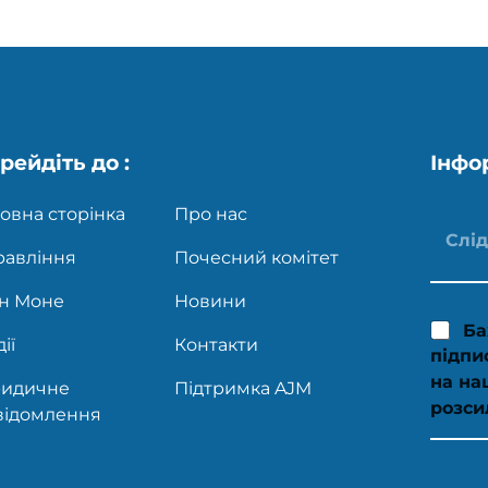
рейдіть до :
Інфо
овна сторінка
Про нас
равління
Почесний комітет
н Моне
Новини
Ба
ії
Контакти
підпи
на на
идичне
Підтримка AJM
розси
відомлення