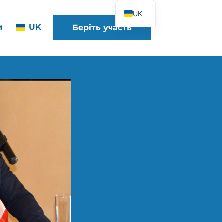
UK
и
UK
Беріть участь
FR
EN
DE
ES
IT
PT
PL