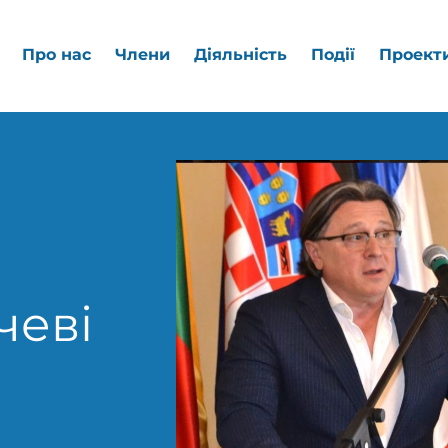
Про нас
Члени
Діяльність
Події
Проект
чеві