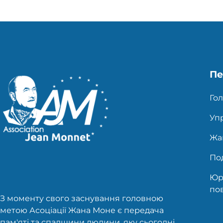
Пе
Гол
Уп
Жа
Под
Юр
по
З моменту свого заснування головною
метою Асоціації Жана Моне є передача
пам'яті та спадщини людини, яку сьогодні