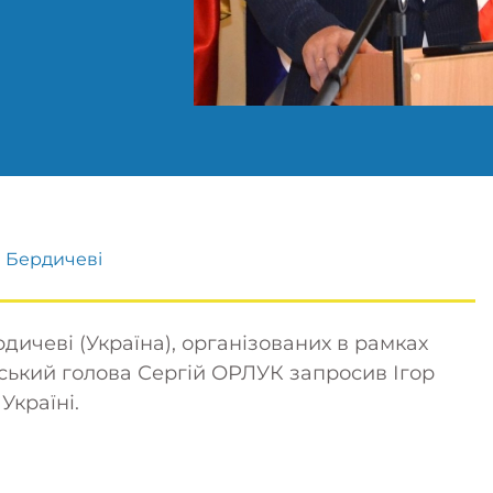
в Бердичеві
рдичеві (Україна), організованих в рамках
іський голова Сергій ОРЛУК запросив
Ігор
Україні.