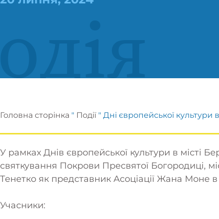
одія
Головна сторінка
"
Події
"
Дні європейської культури 
У рамках Днів європейської культури в місті Бе
святкування Покрови Пресвятої Богородиці, м
Тенетко
як представник Асоціації Жана Моне в 
Учасники: