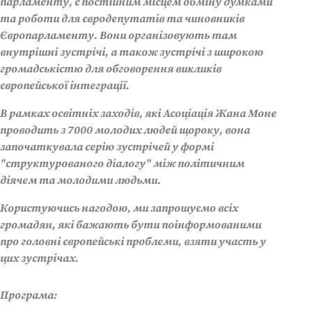
парламенту, є постійним місцем обміну думками
та роботи для євродепутатів та чиновників
Європарламенту. Вони організовують там
внутрішні зустрічі, а також зустрічі з широкою
громадськістю для обговорення викликів
європейської інтеграції.
В рамках освітніх заходів, які Асоціація Жана Моне
проводить з 7000 молодих людей щороку, вона
започаткувала серію зустрічей у формі
"структурованого діалогу" між політичним
діячем та молодими людьми.
Користуючись нагодою, ми запрошуємо всіх
громадян, які бажають бути поінформованими
про головні європейські проблеми, взяти участь у
цих зустрічах.
Програма: