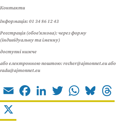
Контакти
Інформація: 01 34 86 12 43
Реєстрація (обов'язкова): через форму
(індивідуальну та іменну)
доступні нижче
або електронною поштою: recher@ajmonnet.eu або
radu@ajmonnet.eu
Email
Facebook
LinkedIn
Twitter
WhatsApp
Bluesky
Threads
X