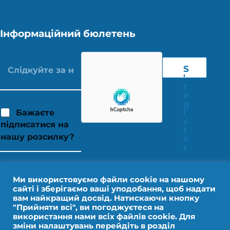
Інформаційний бюлетень
S
'
r
e
g
i
Бажаєте
s
підписатися на
t
нашу розсилку?
e
r
Ми використовуємо файли cookie на нашому
сайті і зберігаємо ваші уподобання, щоб надати
вам найкращий досвід. Натискаючи кнопку
"Прийняти всі", ви погоджуєтеся на
використання нами всіх файлів cookie. Для
зміни налаштувань перейдіть в розділ