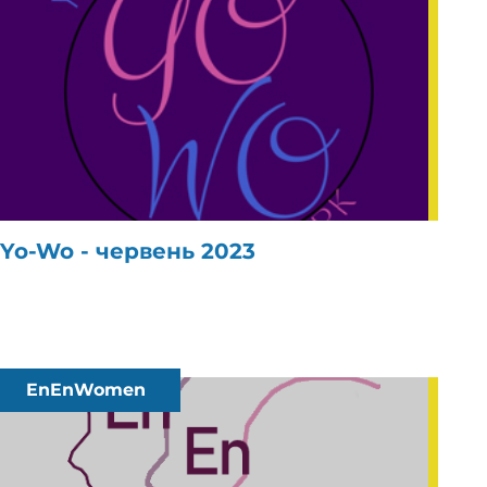
Yo-Wo - червень 2023
EnEnWomen