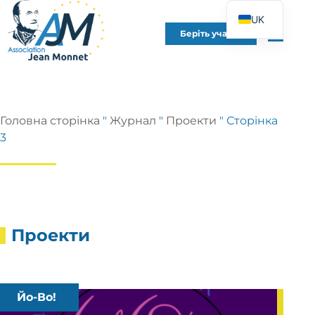
UK
Беріть участь
FR
EN
DE
ES
Головна сторінка
"
Журнал
"
Проекти
"
Сторінка
IT
3
PT
PL
Проекти
Йо-Во!