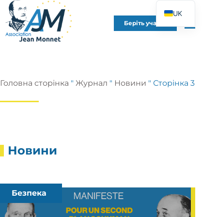
UK
Беріть участь
FR
EN
DE
ES
Головна сторінка
"
Журнал
"
Новини
"
Сторінка 3
IT
PT
PL
Новини
Безпека