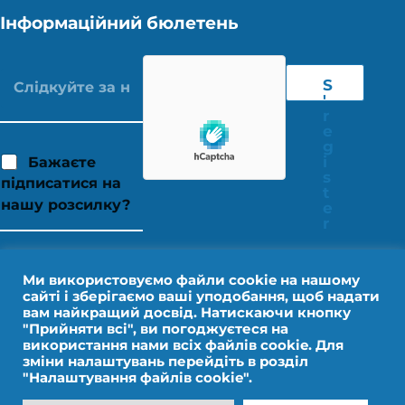
Інформаційний бюлетень
S
'
r
e
g
i
Бажаєте
s
підписатися на
t
нашу розсилку?
e
r
Ми використовуємо файли cookie на нашому
сайті і зберігаємо ваші уподобання, щоб надати
вам найкращий досвід. Натискаючи кнопку
"Прийняти всі", ви погоджуєтеся на
використання нами всіх файлів cookie. Для
зміни налаштувань перейдіть в розділ
"Налаштування файлів cookie".
Юридичне повідомлення