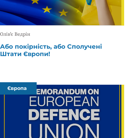
Олів'є Ведрін
Або покірність, або Сполучені
Штати Європи!
Європа