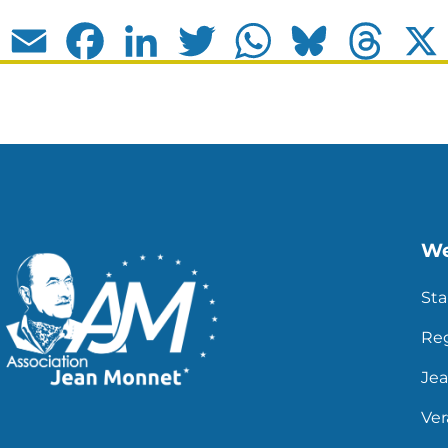
Email
Facebook
LinkedIn
Twitter
WhatsApp
Bluesky
Thread
We
Sta
Re
Je
Ve