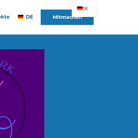
DE
ekte
DE
Mitmachen
FR
EN
ES
IT
PT
PL
UK