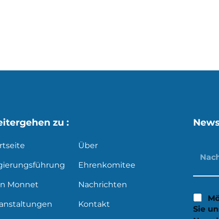
s
X
itergehen zu :
News
rtseite
Über
gierungsführung
Ehrenkomitee
an Monnet
Nachrichten
Mö
ranstaltungen
Kontakt
Sie u