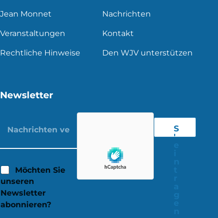
Jean Monnet
Nachrichten
Veranstaltungen
Kontakt
Rechtliche Hinweise
Den WJV unterstützen
Newsletter
S
'
e
i
n
t
Möchten Sie
r
unseren
a
Newsletter
g
e
abonnieren?
n