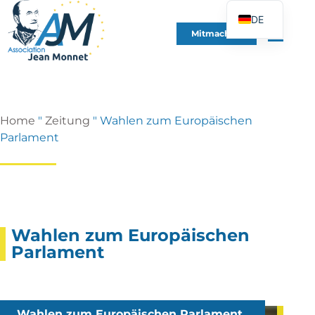
DE
Mitmachen
FR
EN
ES
IT
Home
"
Zeitung
"
Wahlen zum Europäischen
PT
Parlament
PL
UK
Wahlen zum Europäischen
Parlament
Wahlen zum Europäischen Parlament