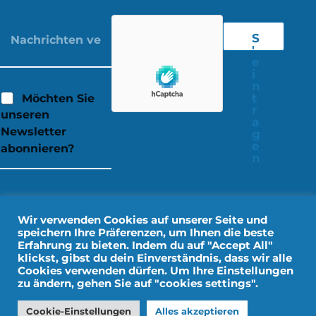
S
'
e
i
n
t
Möchten Sie
r
unseren
a
Newsletter
g
e
abonnieren?
n
Wir verwenden Cookies auf unserer Seite und
speichern Ihre Präferenzen, um Ihnen die beste
Erfahrung zu bieten. Indem du auf "Accept All"
klickst, gibst du dein Einverständnis, dass wir alle
Cookies verwenden dürfen. Um Ihre Einstellungen
zu ändern, gehen Sie auf "cookies settings".
Rechtliche Hinweise
Persönliche Daten
Cookie-Einstellungen
Alles akzeptieren