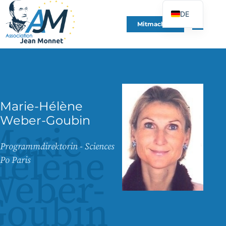
DE
Mitmachen
FR
EN
ES
IT
PT
Marie-Hélène
PL
Weber-Goubin
arie-
UK
Programmdirektorin - Sciences
Hélène
Po Paris
Weber-
Goubin