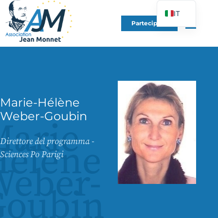
IT
Partecipare
FR
EN
DE
ES
PT
Marie-Hélène
PL
Weber-Goubin
arie-
UK
Direttore del programma -
Hélène
Sciences Po Parigi
Weber-
Goubin