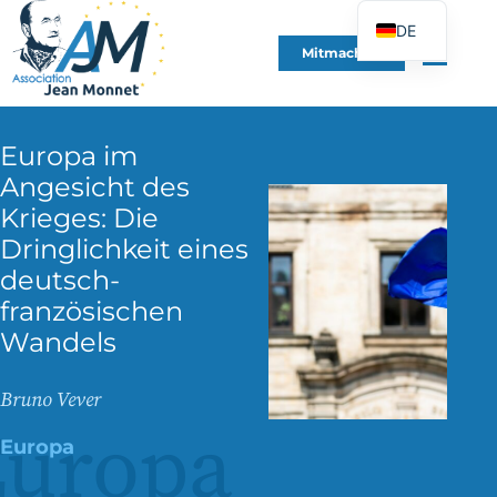
DE
Mitmachen
FR
EN
ES
Europa im
IT
Angesicht des
Krieges: Die
PT
Dringlichkeit eines
PL
deutsch-
UK
französischen
Wandels
Bruno Vever
Europa
Europa