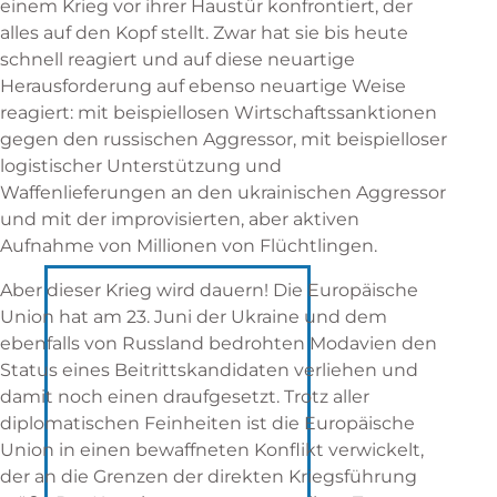
einem Krieg vor ihrer Haustür konfrontiert, der
alles auf den Kopf stellt. Zwar hat sie bis heute
schnell reagiert und auf diese neuartige
Herausforderung auf ebenso neuartige Weise
reagiert: mit beispiellosen Wirtschaftssanktionen
gegen den russischen Aggressor, mit beispielloser
logistischer Unterstützung und
Waffenlieferungen an den ukrainischen Aggressor
und mit der improvisierten, aber aktiven
Aufnahme von Millionen von Flüchtlingen.
Aber dieser Krieg wird dauern! Die Europäische
Union hat am 23. Juni der Ukraine und dem
ebenfalls von Russland bedrohten Modavien den
Status eines Beitrittskandidaten verliehen und
damit noch einen draufgesetzt. Trotz aller
diplomatischen Feinheiten ist die Europäische
Union in einen bewaffneten Konflikt verwickelt,
der an die Grenzen der direkten Kriegsführung