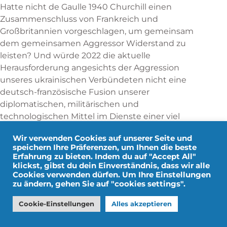
Hatte nicht de Gaulle 1940 Churchill einen
Zusammenschluss von Frankreich und
Großbritannien vorgeschlagen, um gemeinsam
dem gemeinsamen Aggressor Widerstand zu
leisten? Und würde 2022 die aktuelle
Herausforderung angesichts der Aggression
unseres ukrainischen Verbündeten nicht eine
deutsch-französische Fusion unserer
diplomatischen, militärischen und
technologischen Mittel im Dienste einer viel
wirksameren Interposition gegenüber Russland
Wir verwenden Cookies auf unserer Seite und
verdienen, von der nun der Schutz unserer
speichern Ihre Präferenzen, um Ihnen die beste
Interessen und unserer Souveränität selbst
Erfahrung zu bieten. Indem du auf "Accept All"
abhängt?
klickst, gibst du dein Einverständnis, dass wir alle
Cookies verwenden dürfen. Um Ihre Einstellungen
zu ändern, gehen Sie auf "cookies settings".
Wie soll das gehen? Zu viele Unbekannte stehen
einer Vorhersage der Zukunft entgegen: die
Cookie-Einstellungen
Alles akzeptieren
derzeitige politische Schwäche von Präsident
Macron, die Unwägbarkeiten des