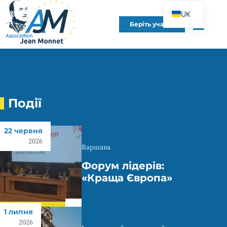
UK
Беріть участь
FR
EN
DE
ES
IT
Події
PT
22 червня
PL
2026
Варшава
Форум лідерів:
«Краща Європа»
1 липня
2026