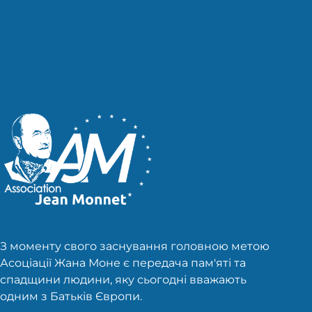
публікацій
З моменту свого заснування головною метою
Асоціації Жана Моне є передача пам'яті та
спадщини людини, яку сьогодні вважають
одним з Батьків Європи.