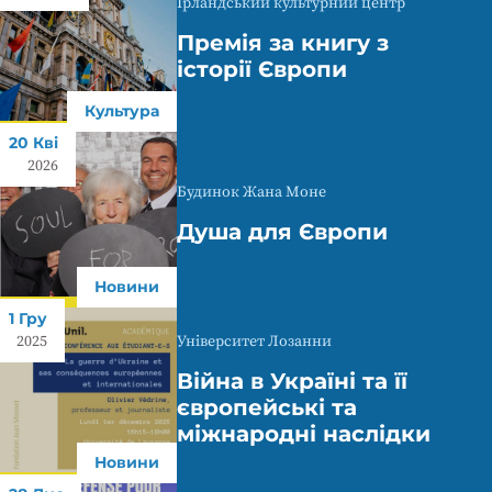
Ірландський культурний центр
Премія за книгу з
історії Європи
Культура
20 Кві
2026
Будинок Жана Моне
Душа для Європи
Новини
1 Гру
Університет Лозанни
2025
Війна в Україні та її
європейські та
міжнародні наслідки
Новини