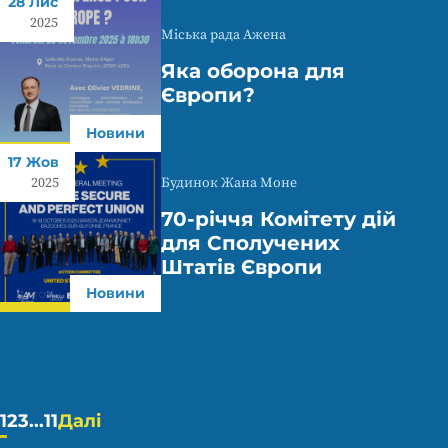
28 Лис
2025
Міська рада Ажена
Яка оборона для
Європи?
Новини
17 Жов
Будинок Жана Моне
2025
70-річчя Комітету дій
для Сполучених
Штатів Європи
Новини
Пагінація
1
2
3
...
11
Далі