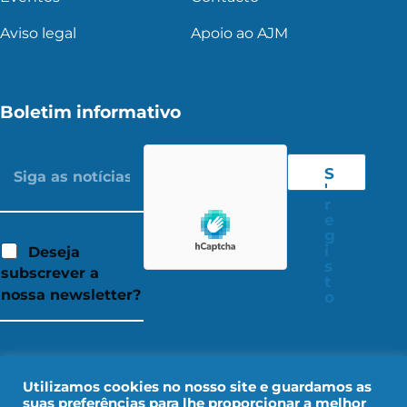
Aviso legal
Apoio ao AJM
Boletim informativo
S
'
r
e
g
i
Deseja
s
subscrever a
t
nossa newsletter?
o
Utilizamos cookies no nosso site e guardamos as
suas preferências para lhe proporcionar a melhor