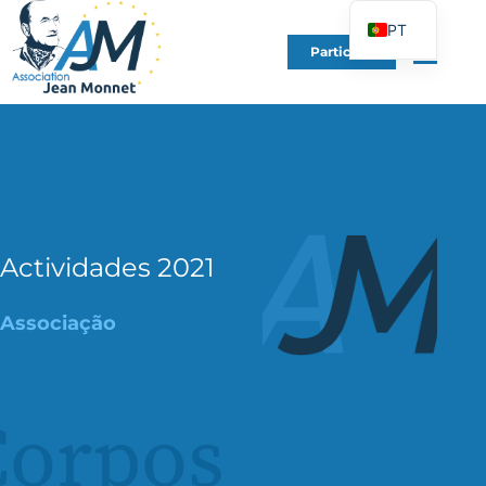
PT
Participe
FR
EN
DE
ES
IT
PL
Actividades 2021
UK
Associação
Corpos