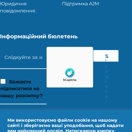
Юридичне
Підтримка AJM
повідомлення
Інформаційний бюлетень
S
'
r
e
g
i
Бажаєте
s
підписатися на
t
нашу розсилку?
e
r
Ми використовуємо файли cookie на нашому
сайті і зберігаємо ваші уподобання, щоб надати
вам найкращий досвід. Натискаючи кнопку