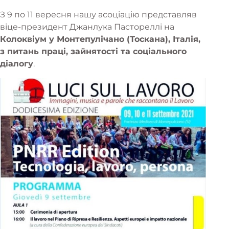
З 9 по 11 вересня нашу асоціацію представляв
віце-президент Джанлука Пастореллі на
Колоквіум у Монтепулічано (Тоскана), Італія,
з питань праці, зайнятості та соціального
діалогу
.