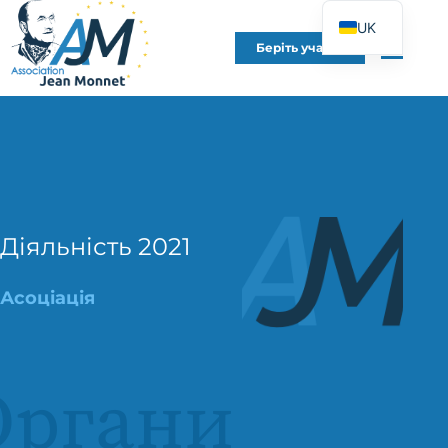
UK
Беріть участь
FR
EN
DE
ES
IT
PT
Діяльність 2021
PL
Асоціація
Органи