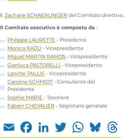
E
Za
charie SCHAERLINGER
del Comitato direttivo.
Il Comitato esecutivo è composto da
:
Phi
lippe LAURETTE
- Presidente
Monica RADU
- Vicepresidente
Miguel MARTIN RAMOS
- Vicepresidente
Gianluca PASTORELLI
- Vicepresidente
L
anche TAILLIE
- Vicepresidente
C
aroline SCHMIDT
- Consulente del
Presidente
Sophie MARIE
- Tesoriere
F
abien CHEVALIER
- Segretario generale
Email
Facebook
LinkedIn
Twitter
WhatsApp
Bluesky
Threads