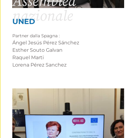
Assemblea
nazionale
UNED
Partner dalla Spagna :
Ángel Jesús Pérez Sánchez
Esther Souto Galvan
Raquel Marti
Lorena Pérez Sanchez