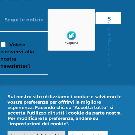
S
'
r
e
g
i
Volete
s
iscrivervi alla
t
nostra
r
o
newsletter?
Sul nostro sito utilizziamo i cookie e salviamo le
vostre preferenze per offrirvi la migliore
esperienza. Facendo clic su "Accetta tutto" si
accetta l'utilizzo di tutti i cookie da parte nostra.
Per modificare le preferenze, andare su
"impostazioni dei cookie".
Avviso legale
Dati personali