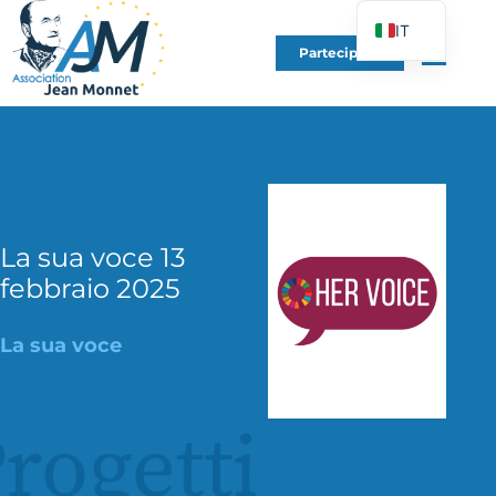
IT
Partecipare
FR
EN
DE
ES
PT
PL
La sua voce 13
febbraio 2025
UK
La sua voce
rogetti