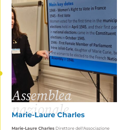
Assemblea
nazionale
Marie-Laure Charles
Marie-Laure Charles
Direttore dell'Associazione