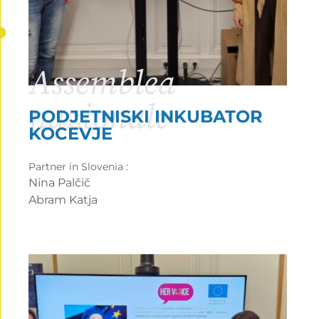
Assemblea
nazionale
PODJETNISKI INKUBATOR
KOCEVJE
Partner in Slovenia :
Nina Palčič
Abram Katja