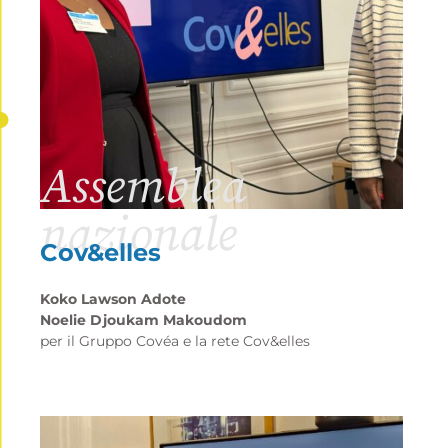
Assemblea
nazionale
Cov&elles
Koko Lawson Adote
Noelie Djoukam Makoudom
per il
Gruppo Covéa
e la rete Cov&elles
Progetto europeo
La sua voce