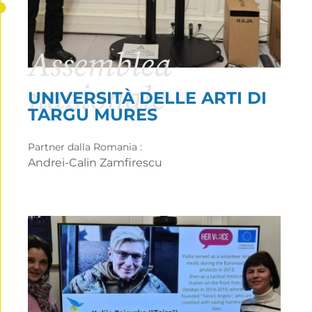
Assemblea
nazionale
UNIVERSITÀ DELLE ARTI DI
TARGU MURES
Partner dalla Romania :
Andrei-Calin Zamfirescu