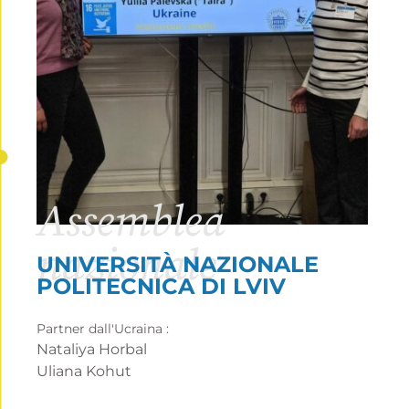
Assemblea
nazionale
UNIVERSITÀ NAZIONALE
POLITECNICA DI LVIV
Partner dall'Ucraina :
Nataliya Horbal
Uliana Kohut