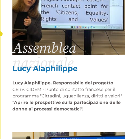
Assemblea
nazionale
Lucy Alaphilippe
Lucy Alaphilippe. Responsabile del progetto
CERV. CIDEM - Punto di contatto francese per il
programma "Cittadini, uguaglianza, diritti e valori".
"Aprire le prospettive sulla partecipazione delle
donne ai processi democratici".