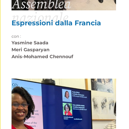
Assemblea
nazionale
Espressioni dalla Francia
con :
Yasmine Saada
Meri Gasparyan
Anis-Mohamed Chennouf