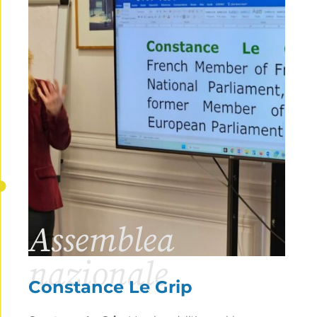
Assemblea
nazionale
Constance Le Grip