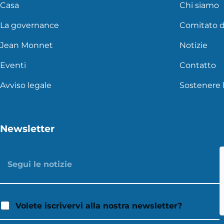
Casa
Chi siamo
La governance
Comitato d
Jean Monnet
Notizie
Eventi
Contatto
Avviso legale
Sostenere 
Newsletter
Volete iscrivervi alla nostra newsletter?