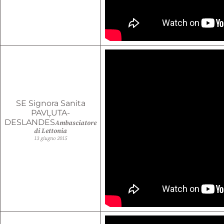
SE Signora Sanita
PAVĻUTA-
DESLANDES
Ambasciatore
di Lettonia
13 giugno 2015