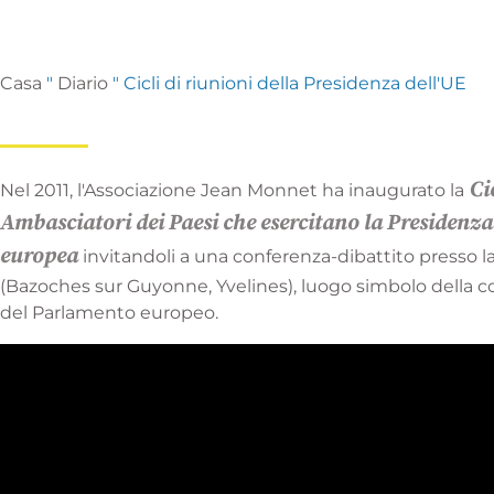
Casa
"
Diario
"
Cicli di riunioni della Presidenza dell'UE
Ci
Nel 2011, l'Associazione Jean Monnet ha inaugurato la
Ambasciatori dei Paesi che esercitano la Presidenza
europea
invitandoli a una conferenza-dibattito presso
(Bazoches sur Guyonne, Yvelines), luogo simbolo della c
del Parlamento europeo.