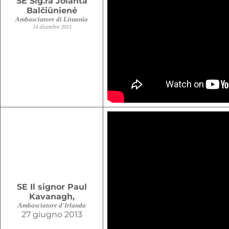
SE Sig.ra Jolanta
Balčiūnienė
Ambasciatore di
Lituania
14 dicembre 2013
SE Il signor Paul
Kavanagh,
Ambasciatore d'Irlanda
27 giugno 2013