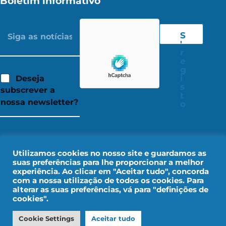
Boletim informativo
S
'
r
e
g
i
Deseja
s
subscrever a
t
nossa newsletter?
o
Utilizamos cookies no nosso site e guardamos as
suas preferências para lhe proporcionar a melhor
experiência. Ao clicar em "Aceitar tudo", concorda
com a nossa utilização de todos os cookies. Para
alterar as suas preferências, vá para "definições de
cookies".
Aviso legal
Dados pessoais
Cookie Settings
Aceitar tudo