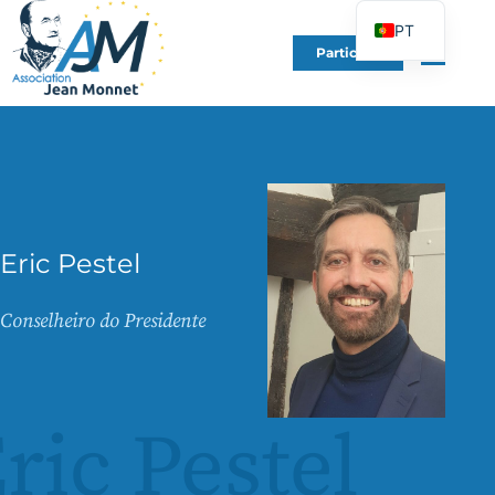
PT
Participe
FR
EN
DE
ES
IT
PL
Eric Pestel
UK
Conselheiro do Presidente
ric Pestel