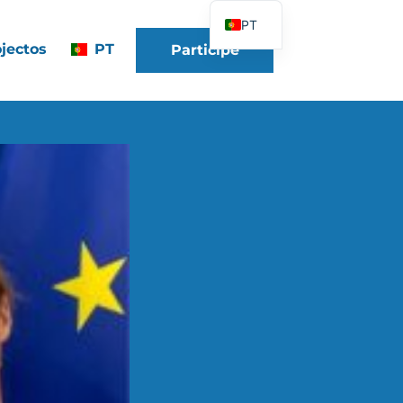
PT
jectos
PT
Participe
FR
EN
DE
ES
IT
PL
UK