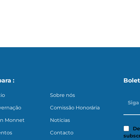
s
X
para :
Bolet
cio
Sobre nós
vernação
Comissão Honorária
an Monnet
Notícias
De
entos
Contacto
subsc