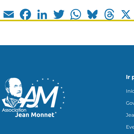
Email
Facebook
LinkedIn
Twitter
WhatsApp
Bluesky
Thread
Ir 
Iní
Go
Je
Ev